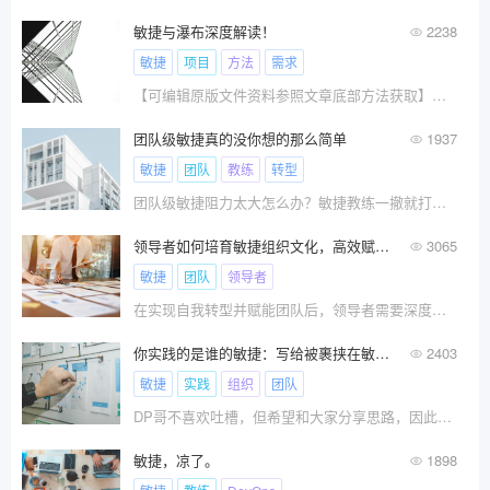
敏捷与瀑布深度解读！
2238
敏捷
项目
方法
需求
【可编辑原版文件资料参照文章底部方法获取】【关注零竖质量公众号，获更多精品资料下载】所有人都想变得“敏捷”,但
团队级敏捷真的没你想的那么简单
1937
敏捷
团队
教练
转型
团队级敏捷阻力太大怎么办？敏捷教练一撤就打回原形怎么办？
领导者如何培育敏捷组织文化，高效赋能团队
3065
敏捷
团队
领导者
在实现自我转型并赋能团队后，领导者需要深度思考如何培育敏捷组 织文化，推动组织层面的敏捷转型，将敏捷的 DN
你实践的是谁的敏捷：写给被裹挟在敏捷中的小伙伴（上）
2403
敏捷
实践
组织
团队
DP哥不喜欢吐槽，但希望和大家分享思路，因此尝试从动机的角度去分析敏捷实践，希望能帮助小伙伴们厘清问题思路，摆正自己在敏捷实践中的位置，也希望能使小伙伴们感知到“敏捷对自己的好”，提高对敏捷实践的信心。
敏捷，凉了。
1898