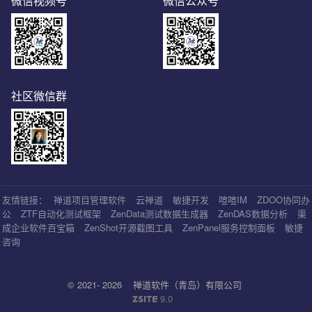
微信视频号
微信公众号
社区微信群
友情链接：
禅道项目管理软件
云禅道
敏捷开发
喧喧IM
ZDOO协同办
公
ZTF自动化测试框架
ZenData测试数据生成器
ZenDAS数据分析
渠
成企业软件百宝箱
ZenShot开源截图工具
ZenPanel服务控制面板
敏捷
咨询
© 2021- 2026
禅道软件（青岛）有限公司
9.0