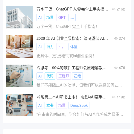
万字干货！ChatGPT 从零完全上手实操指南！
2162
AI
场景
GPT
....
万字干货，ChatGPT完全上手指南！
2026 年 AI 创业全景指南：给渴望借 AI 逐梦的人!
374
AI
潜力
）。
体量
更具体、更“接地气”的ai创业案例！
冷思考：99%的软件工程师会原地解散吗？
476
AI
代码
工程师
初级
我们不能阻止AI的浪潮，但我们可以选择如何去驾驭它。
老常第二本AI新书上市！《成为AI高手》系统学习掌握AI技能！
1192
AI
本书
场景
DeepSeek
“在未来的时间里，学会如何与AI合作将成为最重要的技能之一，你要么驾驭AI，要么被其淘汰。