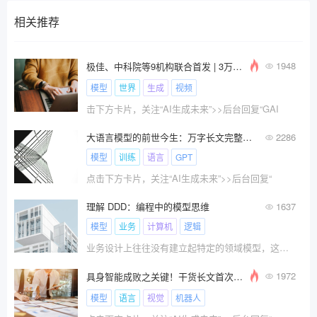
相关推荐
1948
极佳、中科院等9机构联合首发 | 3万字长文全面解析世界模型(内容生成/自动驾驶等)
模型
世界
生成
视频
击下方卡片，关注“AI生成未来”>>后台回复“GAI
大语言模型的前世今生：万字长文完整梳理所有里程碑式大语言模型（LLMs）
2286
模型
训练
语言
GPT
点击下方卡片，关注“AI生成未来”>>后台回复“
理解 DDD：编程中的模型思维
1637
模型
业务
计算机
逻辑
业务设计上往往没有建立起特定的领域模型，这是我们架构腐化和软件开发困难的关键原因。**业务领域建立好的模型，并指导代码实践，这就是 ”编程思维“。** DDD 领域驱动设计就是解决这部分问题，与其叫领域驱动设计，不如叫做模型驱动设计。
1972
具身智能成败之关键！干货长文首次全面回顾具身智能领域中的视觉-语言-动作模型！
模型
语言
视觉
机器人