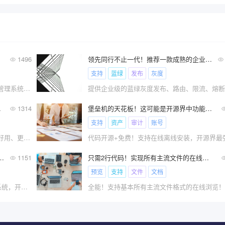
1496
领先同行不止一代！推荐一款成熟的企业级云原生微服务解决方案
支持
蓝绿
发布
灰度
推荐一款完全免费，可以快速上手的后端管理系统，节约成本和快速开发。
档管理工具推荐
1314
堡垒机的天花板！这可能是开源界中功能最强大的堡垒机
支持
资产
审计
账号
比YAPI、Swagger、postman更简洁、更好用、更强大！
可能是你能找到的最强开源停车场系统
1151
只需2行代码！实现所有主流文件的在线浏览
预览
支持
文件
文档
代码全开源+免费商业化的全智能停车场系统，开箱即可商用！
全能！支持基本所有主流文件格式的在线浏览！