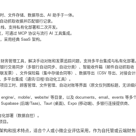
时、文件存储、数据导出、AI 助手于一体。
邮件自动抓取收据并匹配银行记录。
uri 等技术栈，支持私有化部署和二次开发。
可通过 MCP 协议与流行 AI 工具集成。
采用经典 SaaS 架构。
 AI 财务管理工具，解决手动对账和发票追踪问题，支持多平台集成与私有化部署
银行交易同步（多银行自动同步、自动分类）、智能收件箱（邮件自动抓取收
联发票）、文件保险箱（集中存储合同等）、数据导出（CSV 导出、对接会计
）、多平台集成（通讯/日程/自动化工具）。
项目工时、顾客管理、文件管理、自动对账等界面（原文仅列图标题，无详细
engine/、mobile/、website/ 等目录，以及 documents、email、events 等
端)、Supabase (后端/Taas)、Tauri (桌面)、Expo (移动端)、多银行连接提供商、
私有化部署（数据自控）。
荐项目。
功能、架构和技术特点，适合个人或小微企业评估采用，作为自托管或云端财务