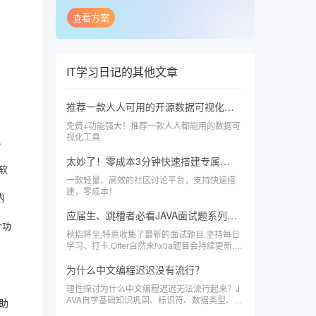
查看方案
IT学习日记
的其他文章
推荐一款人人可用的开源数据可视化分析系统
免费+功能强大！推荐一款人人都能用的数据可
视化工具
。
太妙了！零成本3分钟快速搭建专属的个人和企业社区论坛
软
一款轻量、高效的社区讨论平台，支持快速搭
建，零成本！
内
应届生、跳槽者必看JAVA面试题系列-数据库基础篇(一)
多个功
秋招将至,特意收集了最新的面试题目,坚持每日
学习、打卡,Offer自然来!\x0a题目会持续更新,且
保证有质量,期待你的参与,一起打卡,一起进步!
为什么中文编程迟迟没有流行？
理性探讨为什么中文编程迟迟无法流行起来？J
AVA自学基础知识巩固、标识符、数据类型、关
助
键字...，