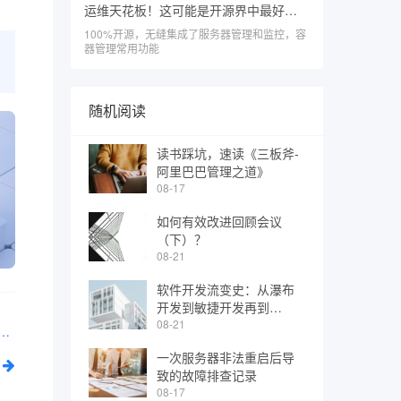
运维天花板！这可能是开源界中最好用的服务器运维面板
100%开源，无缝集成了服务器管理和监控，容
器管理常用功能
随机阅读
读书踩坑，速读《三板斧-
阿里巴巴管理之道》
08-17
如何有效改进回顾会议
（下）？
08-21
软件开发流变史：从瀑布
开发到敏捷开发再到
DevOps
08-21
免费的图书管理系统，集图书入库、借阅登记、还书统计全流程管理
一次服务器非法重启后导
致的故障排查记录
08-17