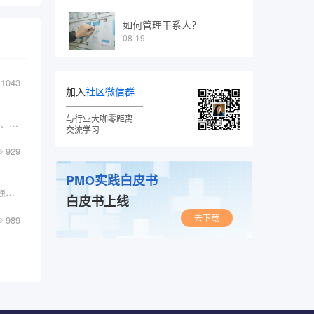
如何管理干系人？
08-19
1043
加入
社区微信群
与行业大咖零距离
提供企业级的蓝绿灰度发布、路由、限流、熔断、降级、隔离、追踪、流量染色功能
交流学习
929
PMO实践白皮书
代码开源+免费！支持在线离线安装，开源界最强大的堡垒机
白皮书上线
去下载
989