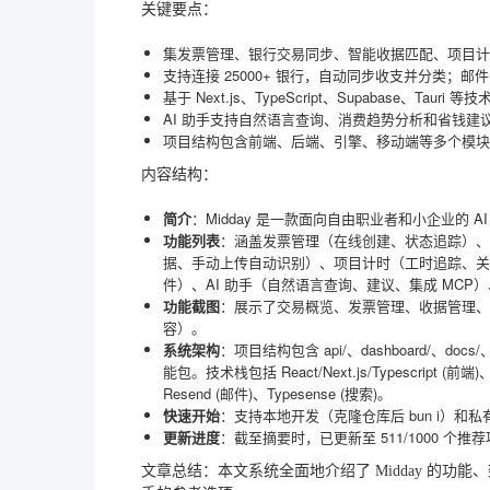
关键要点：
集发票管理、银行交易同步、智能收据匹配、项目计
支持连接 25000+ 银行，自动同步收支并分类；
基于 Next.js、TypeScript、Supabase、Ta
AI 助手支持自然语言查询、消费趋势分析和省钱建议，
项目结构包含前端、后端、引擎、移动端等多个模块，
内容结构：
简介
：Midday 是一款面向自由职业者和小企业的
功能列表
：涵盖发票管理（在线创建、状态追踪）、
据、手动上传自动识别）、项目计时（工时追踪、关
件）、AI 助手（自然语言查询、建议、集成 MCP
功能截图
：展示了交易概览、发票管理、收据管理、
容）。
系统架构
：项目结构包含 api/、dashboard/、docs/、
能包。技术栈包括 React/Next.js/Typescript (前
Resend (邮件)、Typesense (搜索)。
快速开始
：支持本地开发（克隆仓库后 bun i）和
更新进度
：截至摘要时，已更新至 511/1000 个推
文章总结：本文系统全面地介绍了 Midday 的