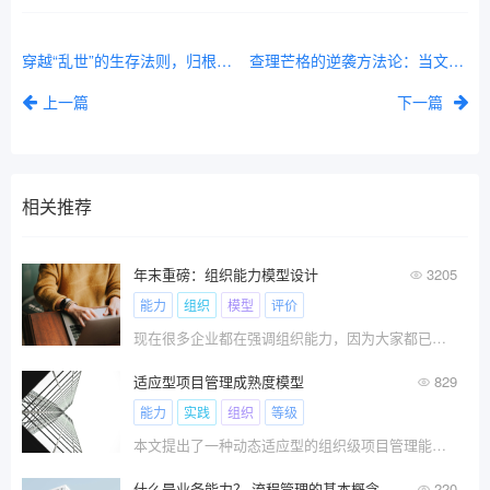
穿越“乱世”的生存法则，归根结底就看这两点
查理芒格的逆袭方法论：当文凭沦为“废纸”，向上卷难有出路，向下卷或可新生
上一篇
下一篇
相关推荐
年末重磅：组织能力模型设计
3205
能力
组织
模型
评价
现在很多企业都在强调组织能力，因为大家都已经意识到，过去靠红利赚快钱的时代快要结束了，未来比拼的是组织能力。
适应型项目管理成熟度模型
829
能力
实践
组织
等级
本文提出了一种动态适应型的组织级项目管理能力成熟度的模型。该模型基于以下三个原则进行构建：1）建立持续改进的机制是成熟度发展的起点；2）不存在预设的、可以用于评估任何组织的标准清单；3）不预设最高的成熟度等级，而是采用适应型的成熟度等级模型
什么是业务能力？-流程管理的基本概念之四十九
220