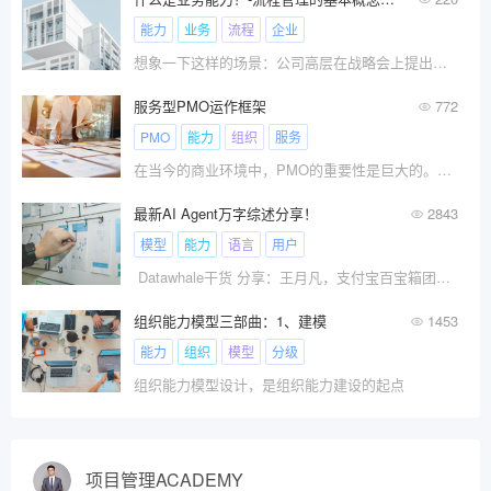
能力
业务
流程
企业
想象一下这样的场景：公司高层在战略会上提出，我们必须提升“客户服务能力”，以应对激烈的市场竞争。
服务型PMO运作框架
772
PMO
能力
组织
服务
在当今的商业环境中，PMO的重要性是巨大的。随着各组织越来越依赖项目来实施战略并推动变革，项目管理办公室成为了高层愿景与经营执行之间的关键纽带。它们可以在战略、战术或运营层面发挥作用，成为客户极为宝贵的合作伙伴，并助力组织取得成功。
最新AI Agent万字综述分享！
2843
模型
能力
语言
用户
Datawhale干货 分享：王月凡，支付宝百宝箱团队 近??
组织能力模型三部曲：1、建模
1453
能力
组织
模型
分级
组织能力模型设计，是组织能力建设的起点
项目管理ACADEMY