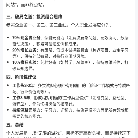
间站”，而非终点站。
三、破局之道：投资组合思维
参照企业第一、第二、第三曲线，个人职业发展应分为：
70%现金流业务
：深耕元能力（如解决复杂问题、高效协同、数据
驱动决策），积累可验证案例和成果。
20%增长业务
：有策略、低成本试探新机会（跨界项目、业余学习
等），保持外部敏感，对抗行业周期风险。
10%疯狂实验
：纯粹好奇（如哲学、AI绘画），保持思维活性，打
破认知边界。
四、阶段性建议
工作头2-3年
：多尝试但必须带有明确目的（验证工作模式与特质匹
配、行业价值观等）。
工作3-5年
：形成相对明确的“工作类型偏好”（如研究型、互动型、
流程型），作为切换岗位的指南针。
持续深耕元能力
：学习力、迁移力、抽象建模能力等是所有领域都
需要的核心能力。
五、总结
个人发展是一场“无限的游戏”，目标不是赢得头衔，而是持续玩下