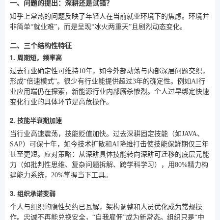
一、问题的提出：深耕还是试错？
知乎上常热的问题反映了年轻人在当前就业环境下的焦虑。环境并
非简单“就业难”，而是呈现“冰火两重天”且剧烈动态变化。
二、三个结构性特征
1. 周期短，频率高
过去行业确定性可维持10年，如今外部动荡与内部深层问题交织，
形成“倍速模式”。很少有行业能提供超过3年的确定性。例如AI行
业应用端仍在探索，新能源行业内部厮杀惨烈。个人过早绑定快速
变化行业的具体环节是高危操作。
2. 技能半衰期加速
当行业高速震荡，技能贬值加快。过去深耕固定技能（如JAVA、
SAP）可保十年，如今技术扩散和AI降维打击使技能保鲜期仅三年
甚至更短。应对策略：从深耕具体技能转向深耕可迁移的底层元能
力（如批判性思维、复杂问题拆解、跨学科学习），用80%精力构
建能力系统，20%掌握当下工具。
3. 组织承诺变弱
个人与组织的隐性契约已瓦解，架构调整和人员优化成为常规操
作。忠诚不再能兑换安全，“自我雇佣”成为新常态。组织只是“中