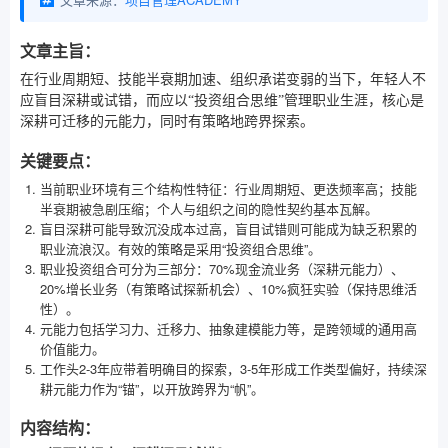
文章主旨：
在行业周期短、技能半衰期加速、组织承诺变弱的当下，年轻人不
应盲目深耕或试错，而应以“投资组合思维”管理职业生涯，核心是
深耕可迁移的元能力，同时有策略地跨界探索。
关键要点：
当前职业环境有三个结构性特征：行业周期短、更迭频率高；技能
半衰期被急剧压缩；个人与组织之间的隐性契约基本瓦解。
盲目深耕可能导致沉没成本过高，盲目试错则可能成为缺乏积累的
职业流浪汉。有效的策略是采用“投资组合思维”。
职业投资组合可分为三部分：70%现金流业务（深耕元能力）、
20%增长业务（有策略试探新机会）、10%疯狂实验（保持思维活
性）。
元能力包括学习力、迁移力、抽象建模能力等，是跨领域的通用高
价值能力。
工作头2-3年应带着明确目的探索，3-5年形成工作类型偏好，持续深
耕元能力作为“锚”，以开放跨界为“帆”。
内容结构：