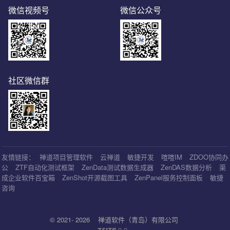
微信视频号
微信公众号
社区微信群
友情链接：
禅道项目管理软件
云禅道
敏捷开发
喧喧IM
ZDOO协同办
公
ZTF自动化测试框架
ZenData测试数据生成器
ZenDAS数据分析
渠
成企业软件百宝箱
ZenShot开源截图工具
ZenPanel服务控制面板
敏捷
咨询
© 2021- 2026
禅道软件（青岛）有限公司
9.0