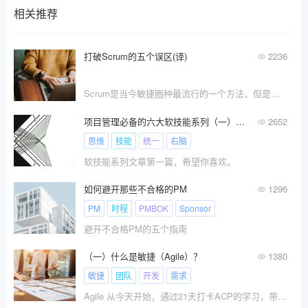
相关推荐
打破Scrum的五个误区(译)
2236
Scrum是当今敏捷圈种最流行的一个方法，但是今天让我们了解一下Top 5的对Scrum误解。
项目管理必备的六大软技能系列（一）软硬技能原理解析
2652
思维
技能
统一
右脑
软技能系列文章第一篇，希望你喜欢。
如何避开那些不合格的PM
1296
PM
时程
PMBOK
Sponsor
避开不合格PM的五个指南
（一）什么是敏捷（Agile）？
1380
敏捷
团队
开发
需求
Agile 从今天开始，通过21天打卡ACP的学习，带领同学们一起进入ACP的学习之路。