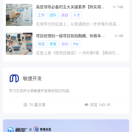
高层领导必备的五大关键素养【附实用的提升策略】
748
工作
团队
高层
人才
在领导力的征途上，从普通岗位一步步晋升至高层，?
项目经理别一接项目就拍胸脯，你根本不知道自己答应了什么
99
项目
老板
目的
PM
这是上册《把项目做成》一书的第5章 【瞬间引子】
敏捷开发
学习交流并分享敏捷开发相关知识内容。
70 篇文章
浏览 143.1K