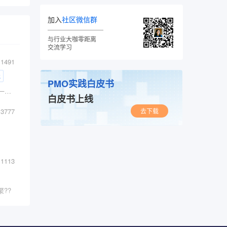
加入
社区微信群
与行业大咖零距离
交流学习
1491
k
PMO实践白皮书
介绍介绍如何使用PyTorch从零开始构建和训练一个大型语言模型（LLM）。
白皮书上线
去下载
3777
1113
??