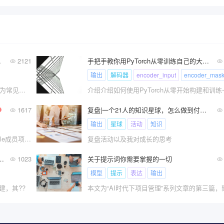
要做模型输出？
2121
手把手教你用PyTorch从零训练自己的大模型（下）
输出
解码器
encoder_input
encoder_mas
在有些流程架构咨询项目中，PPT 输出成为常见且主要的沟通工具，但忽视了模型输出的潜在价值。我将在这篇文章中与帮友们探讨 PPT 和模型输出的差异，阐述为何需要重视模型输出？并为咨询师提供转化经验和指南。
1617
复盘|一个21人的知识星球，怎么做到付费榜TOP14！
输出
星球
活动
知识
Datawhale干货 作者：骆秀韬，Datawhale成员项目代码??
复盘活动以及我对成长的思考
何用魔法来输出PRD与原型，非凡亮相！
1023
关于提示词你需要掌握的一切
模型
提示
表达
输出
，其??
本文为“AI时代下项目管理”系列文章的第三篇，聚