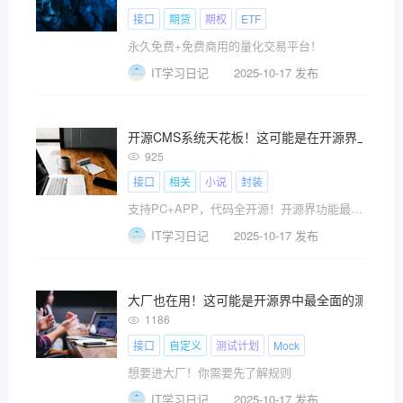
接口
期货
期权
ETF
永久免费+免费商用的量化交易平台！
IT学习日记
2025-10-17 发布
开源CMS系统天花板！这可能是在开源界上最值
925
接口
相关
小说
封装
支持PC+APP，代码全开源！开源界功能最强大的CMS系统
IT学习日记
2025-10-17 发布
大厂也在用！这可能是开源界中最全面的测试工
1186
接口
自定义
测试计划
Mock
想要进大厂！你需要先了解规则
IT学习日记
2025-10-17 发布