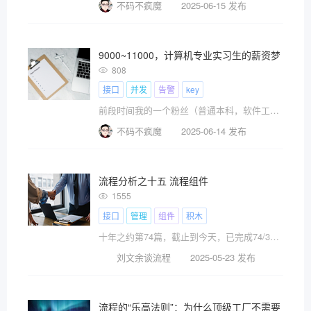
不码不疯魔
2025-06-15 发布
9000~11000，计算机专业实习生的薪资梦，现
808
接口
并发
告警
key
前段时间我的一个粉丝（普通本科，软件工程专业）让我给他看一下简历，求求我帮忙改一下。我看完他的简历后，非常震惊。简历几乎没什么太多亮点，项目非常一般，居然敢要9~11k。
不码不疯魔
2025-06-14 发布
流程分析之十五 流程组件
1555
接口
管理
组件
积木
十年之约第74篇，截止到今天，已完成74/3650。\x0a\x0a每个业务领域的流程，都可以被做成很多标准的流程组件，当业务有变化、组织有调整时，这些组件可以根据需要，随时被打散，也随时可以被重新组合。
刘文余谈流程
2025-05-23 发布
流程的“乐高法则”：为什么顶级工厂不需要超人厂