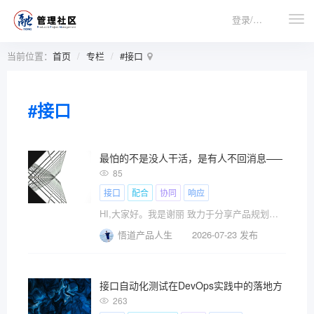
登录/注册
当前位置：
首页
专栏
#接口
#接口
最怕的不是没人干活，是有人不回消息——跨团
85
接口
配合
协同
响应
HI,大家好。我是谢丽 致力于分享产品规划与设计、
悟道产品人生
2026-07-23 发布
接口自动化测试在DevOps实践中的落地方法
263