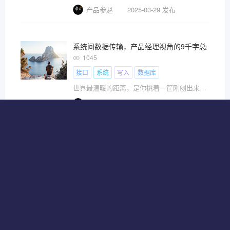
产品参赵
2025-03-29 发布
系统间数据传输，产品经理视角的9千字总结：接口、ot
1045
接口
系统
写入
数据库
世界最温暖的距离，是你挑着一筐刚刨出来的数据，来internet的另一端看我……
产品参赵
2025-03-29 发布
DDD你真的理解清楚了吗（7）与敏捷结合
1829
接口
用户
迭代
上下文
基于敏捷的思想，在DDD实践时，最适用的就是“事件风暴”的实践方法，一开始不是编写大量需求文档，而是通过事件风暴会议来互动并探索需求，形成更加轻量级的领域模型作为输出物。
充满诗意的联盟
2025-01-11 发布