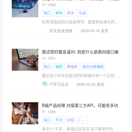
1658
接口
模块
积木
乐高
优秀流程如同乐高说明书：既提供标准化的积木模块（管理要素），又明确组装的接口规范（协同机制）。
刘文余谈流程
2025-05-18 发布
面试官的窒息逼问: 到底什么是面向接口编程?
1261
接口
编程
数据库
面向对象编程
最近有小伙伴在面试的时候被问到一个比较少见的问题: 什么是面向接口编程? 特此记录。
IT学习日记
2025-04-23 发布
B端产品经理 对接第三方API，可能有多坑！
1288
接口
平台
对接
）。
本文3.1千字，来源过往项目 在IT服务外包流传一句话