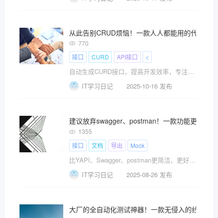
从此告别CRUD烦恼！一款人人都能用的代码生
770
接口
CURD
API接口
<
自动生成CURD接口，提高开发效率，专注核心业务！
IT学习日记
2025-10-16 发布
建议放弃swagger、postman！一款功能更
1355
接口
文档
导出
Mock
比YAPI、Swagger、postman更简洁、更好用、更强大！
IT学习日记
2025-08-26 发布
大厂的全自动化测试神器！一款无侵入的线上自动