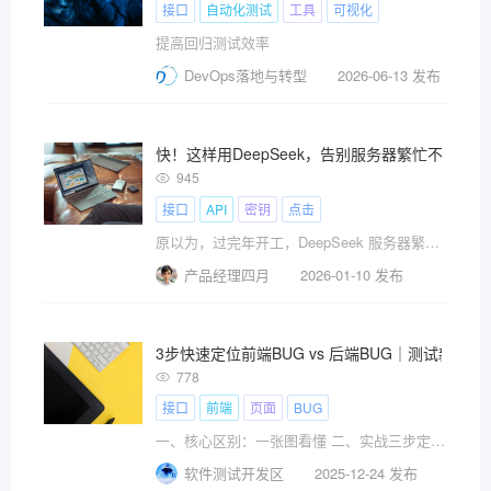
接口
自动化测试
工具
可视化
提高回归测试效率
DevOps落地与转型
2026-06-13 发布
快！这样用DeepSeek，告别服务器繁忙不可用
945
接口
API
密钥
点击
原以为，过完年开工，DeepSeek 服务器繁忙的问题会被
产品经理四月
2026-01-10 发布
3步快速定位前端BUG vs 后端BUG｜测试新人必
778
接口
前端
页面
BUG
一、核心区别：一张图看懂 二、实战三步定位法
软件测试开发区
2025-12-24 发布