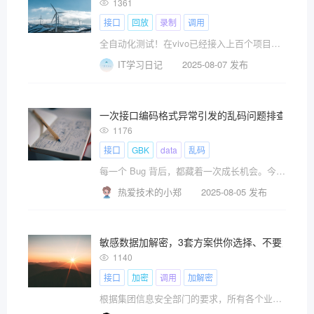
1361
接口
回放
录制
调用
全自动化测试！在vivo已经接入上百个项目，平稳运行多年
IT学习日记
2025-08-07 发布
一次接口编码格式异常引发的乱码问题排查与复
1176
接口
GBK
data
乱码
每一个 Bug 背后，都藏着一次成长机会。今天分享一次真实的接口编码格式异常导致的乱码问题排查过程，从现象分析到最终复盘，希望对你也有启发。
热爱技术的小郑
2025-08-05 发布
敏感数据加解密，3套方案供你选择、不要太强了
1140
接口
加密
调用
加解密
根据集团信息安全部门的要求，所有各个业务中心涉及敏感数据的表敏感字段及管理后台展示的敏感字段都要加密存储，防止信息外泄对公司不可估量的损失。