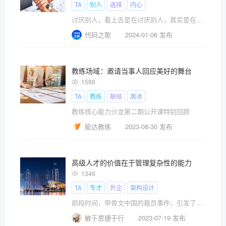
TA
别人
选择
内心
讨厌别人，看上去是在讨厌别人，其实是在讨厌自己。
代码之歌
2024-01-06 发布
教练场域：邀请当事人回应美好的舞台
1588
TA
教练
联结
周冰
教练核心能力沙龙第二期公开课特别回顾
能达教练
2023-08-30 发布
高级人才的价值在于管理复杂性的能力
1346
TA
专才
外企
架构设计
前段时间，甲骨文中国的裁员事件，引发了对大龄IT人员去向的热议。
敏于思捷于行
2023-07-19 发布