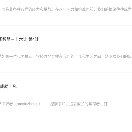
都面临着各种各样的压力和挑战。在这些压力和挑战面前，我们的情绪往往成为
场智慧三十六计 第4计
慧如同一位心灵舞者，它轻盈地穿梭在我们的工作和生活之间，影响着我们的每
，成就非凡
探求者（tanqiuzhetqz）——探索未知，追求成长的学习者，订