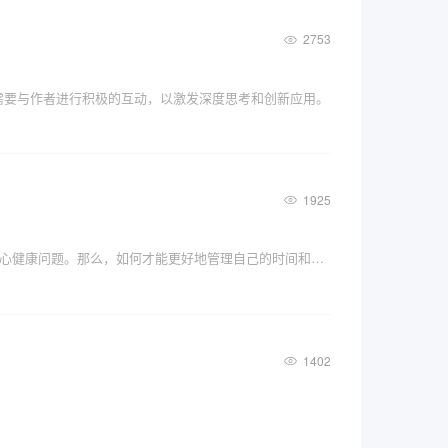
2753
过程中，读者需要与作者进行积极的互动，以激发深度思考和创新应用。
1925
在这个快节奏、高压力的社会中，我们每天都在忙碌地追求着各种目标。然而，我们经常会感到疲惫不堪，甚至出现身心健康问题。那么，如何才能更好地管理自己的时间和精力，保持身心健康呢？答案就是“早冥读写跑”。
1402