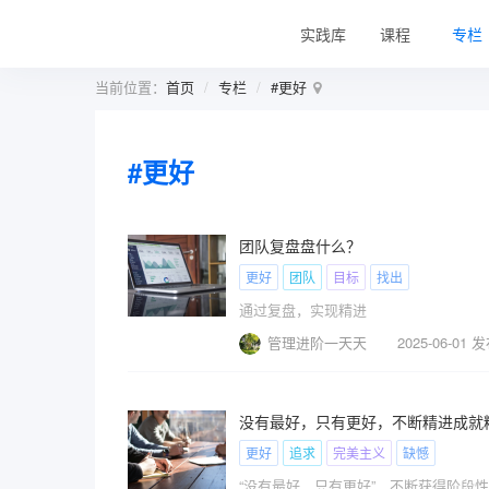
实践库
课程
专栏
当前位置：
首页
专栏
#更好
#更好
团队复盘盘什么？
更好
团队
目标
找出
通过复盘，实现精进
管理进阶一天天
2025-06-01 
没有最好，只有更好，不断精进成就
更好
追求
完美主义
缺憾
“没有最好，只有更好”，不断获得阶段