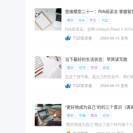
思维模型二十一：RIA阅读法-掌握
更好
RIA
学生
TQZ
​RIA阅读法，全称\x26quot;Rea
TQZ探求者
2024-06-13 发布
当下最好的生活状态：早冥读写跑
更好
写作
冥想
阅读
TQZ探求者
2024-06-13 发布
“更好地成为自己”的的三个意识（满
更好
平衡
教练
问句
“更好地成为自己”喊出了这个时代每个