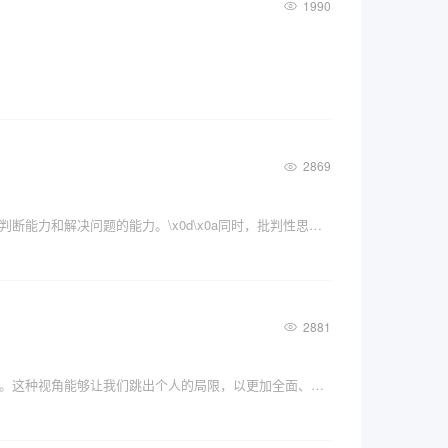
1990
2869
批判性思维是一种非常重要的思维方式。它可以帮助我们在信息爆炸的时代，保持清醒的头脑，提高自己的思考能力、判断能力和解决问题的能力。\x0d\x0a同时，批判性思维还可以帮助我们，更好地与他人进行有效的交流和合作。
2881
上帝视角，顾名思义，是一种超越凡人视角的洞察力。它能够让我们从宏观的角度看待问题，像上帝一样俯瞰整个世界。这种视角能够让我们跳出个人的局限，以更加全面、客观的态度去认识和理解问题。