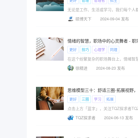
更好
管理
管理者
招生
无论是工作、生活或学习，我们每个人
硕博天下
2024-09-04 发布
情绪的智慧，职场中的心灵舞者 - 职
更好
技巧
心理学
同理
在这个纷繁复杂的职场舞台上，情绪智
徐精进
2024-08-23 发布
思维模型三十：舒适三圈-拓展视野
更好
三圈
学习
拓展
点击上方「蓝字」，关注TQZ探求者TQZ
TQZ探求者
2024-06-13 发布