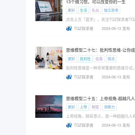
13个微习惯，可以改变你的一生
更好
生活
礼仪
独立思考
点击上方「蓝字」，关注TQZ探求者T
TQZ探求者
2024-06-13 发布
思维模型二十七：批判性思维-让你
更好
批判性
信息
观点
TQZ探求者
2024-06-13 发布
思维模型二十五：上帝视角-超越凡
更好
上帝
制定
洞察力
TQZ探求者
2024-06-13 发布