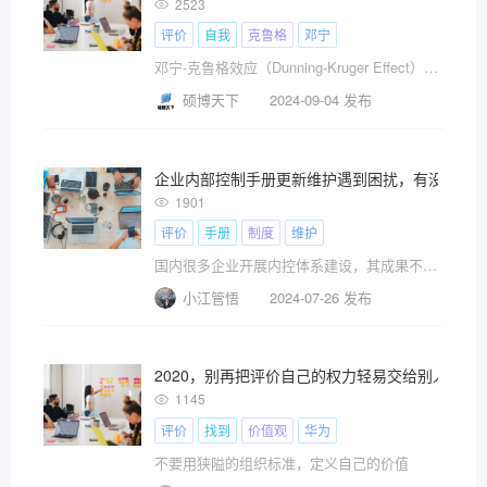
2523
评价
自我
克鲁格
邓宁
邓宁-克鲁格效应（Dunning-Kruger Effect），又称达克效应。这一效应揭示了人们在自我评估能力时，尤其是能力欠缺的人，常常会产生过高的自我评价，即使他们的实际能力远低于此。
硕博天下
2024-09-04 发布
企业内部控制手册更新维护遇到困扰，有没有？
1901
评价
手册
制度
维护
国内很多企业开展内控体系建设，其成果不外乎包括内控制度、内控手册、授权指引表、流程图等，本人也曾参与过一些国有
小江管悟
2024-07-26 发布
2020，别再把评价自己的权力轻易交给别人
1145
评价
找到
价值观
华为
不要用狭隘的组织标准，定义自己的价值