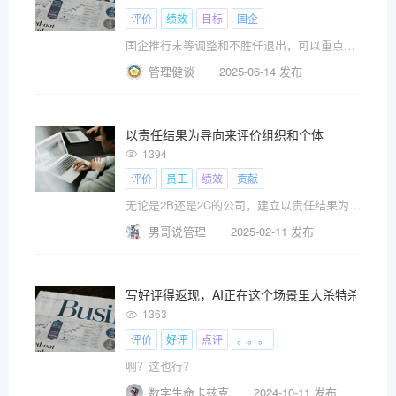
评价
绩效
目标
国企
国企推行末等调整和不胜任退出，可以重点借鉴华为的5条经验
管理健谈
2025-06-14 发布
以责任结果为导向来评价组织和个体
1394
评价
员工
绩效
贡献
无论是2B还是2C的公司，建立以责任结果为导向的评价考核体系的核心还是要以提高客户满意度，为客户创造价值为出发点，企业是功利型的组织，必须要拿出让客户满意的产品或服务，这里说的责任结果为导向就是说的客户满意​。
男哥说管理
2025-02-11 发布
写好评得返现，AI正在这个场景里大杀特杀
1363
评价
好评
点评
。。。
啊？这也行？
数字生命卡兹克
2024-10-11 发布