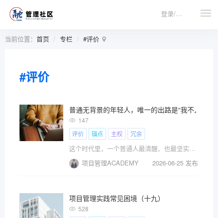
登录/注册
当前位置：
首页
专栏
#评价
#评价
普通无背景的年轻人，唯一的出路是“我不入你的局
147
评价
锚点
主权
冗余
这个时代里，一个普通人最清醒、也最坚实的活法。
项目管理ACADEMY
2026-06-25 发布
项目管理实践常见困境（十九）
528