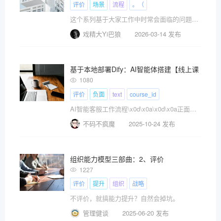
评价
场景
流程
。（
这个系列基于大家工作中时常会面临的问题、困境，期望从不同视角提示思考问题的方向。
戏精大Yi巴狼
2026-03-14 发布
基于本地部署Dify：AI智能体搭建【线上课程售
1080
评价
负面
text
course_id
AI智能客服工作流程\x0d\x0a\x0d\x0a正面评价→自动发送至营销飞书群，用于案例宣传\x0d\x0a\x0d\x0a\x0d\x0a负面评价→智能细分为感觉被骗、不值这个价、过时/没用、体验太差等其他问题\x0d\x0a\x0d\x0a不同类型问题→精准推送给对应负责团队
不码不疯魔
2025-10-24 发布
组织能力模型三部曲：2、评价
1227
评价
提升
组织
战略
不评价，就搞能力提升？自然会掉坑。
管理健谈
2025-06-20 发布