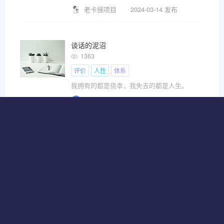
老卡摇项目
2024-03-14 发布
谈话的泥沼
1363
评价
人性
体系
我拥有的都是侥幸，我失去的都是人生。
老张的求知思考世界
2024-02-24 发布
认识你自己
1369
评价
社会
决策
ChatGPT
遇事不决，可问东风。
老张的求知思考世界
2024-02-24 发布