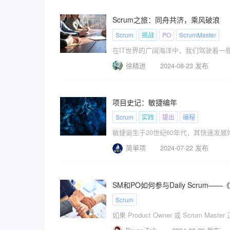
Scrum之旅：同舟共济，乘风破浪
Scrum
挑战
PO
ScrumMaster
徐精进
2024-08-23 发布
项目史记：敏捷编年
Scrum
实践
提出
编程
简单项
2024-07-22 发布
SM和PO如何参与Daily Scrum——
Scrum
如果 Product Owner 或 Scrum Mas