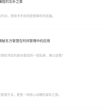
限编程的互补之美
的内功，而技术手段则是那锋利的武器。
，揭秘东方智慧在时间管理中的应用
常感叹项目的复杂度如同一团乱麻，难以捉摸？
项目管理方法，更是一场惊心动魄的冒险之旅。