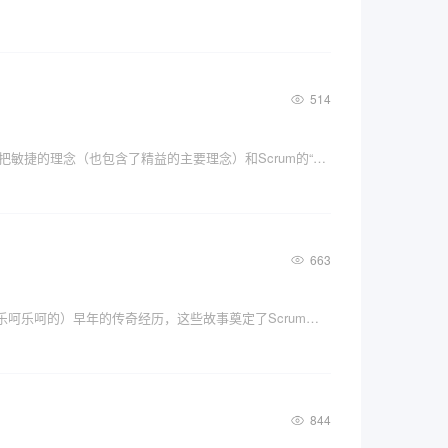
514
这本书是所有敏捷教练或者希望深入理解敏捷和Scrum框架的人士都应该多次翻阅的书籍。内容非常全面，不仅详细地把敏捷的理念（也包含了精益的主要理念）和Scrum的“3355”深入进行解读，还有非常多的实操案例和工具。
663
什么是敏捷？分享几个Jeff Sutherland老爷子（业界知名度最高的敏捷工作框架Scrum的联合创始人，现在80多岁了，乐呵乐呵的）早年的传奇经历，这些故事奠定了Scrum的思想基础，也有助于您理解敏捷的精髓。
844