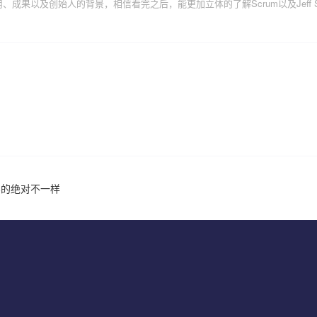
成果以及创始人的背景，相信看完之后，能更加立体的了解Scrum以及Jeff Suth
实的绝对不一样
到“承诺”，但是我们真的了解承诺吗？
人”和“会议” （上）