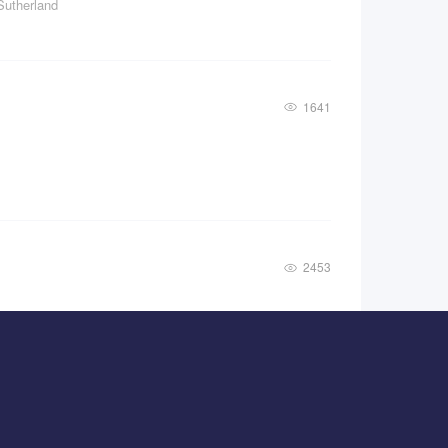
erland
1641
2453
1815