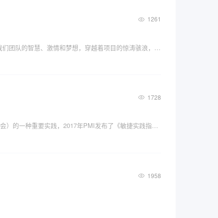
1261
在IT世界的广阔海洋中，我们驾驶着一艘特殊的船只，它的名字叫做“Scrum”。这艘船并不是一艘普通的船，它承载着我们团队的智慧、激情和梦想，穿越着项目的惊涛骇浪，寻找着成功的彼岸。
1728
敏捷诞生于20世纪60年代，其快速发展始于21世纪初，如今敏捷作为一种项目管理的方法论已经成为PMI（项目管理协会）的一种重要实践，2017年PMI发布了《敏捷实践指南》，对敏捷在企业中的推广进行了较为系统的说明。
1958