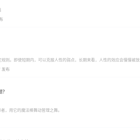
篇
发布
定规则。即使短期内，可以克服人性的弱点，长期来看，人性的效应会慢慢被放
27 发布
题？
的舞者，用它的魔法棒舞动管理之舞。