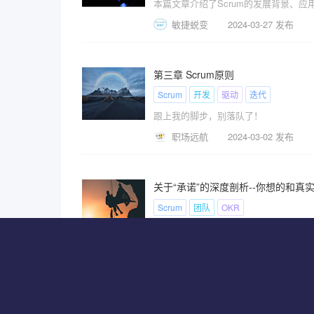
本篇文章介绍了Scrum的发展背景、应用、
敏捷蜕变
2024-03-27 发布
第三章 Scrum原则
Scrum
开发
驱动
迭代
跟上我的脚步，别落队了！
职场远航
2024-03-02 发布
关于“承诺”的深度剖析--你想的和真
Scrum
团队
OKR
我们在Agile和OKR的使用中，都会提
OKR社区
2024-02-28 发布
跟风做Scrum却老失败，败因在这些“