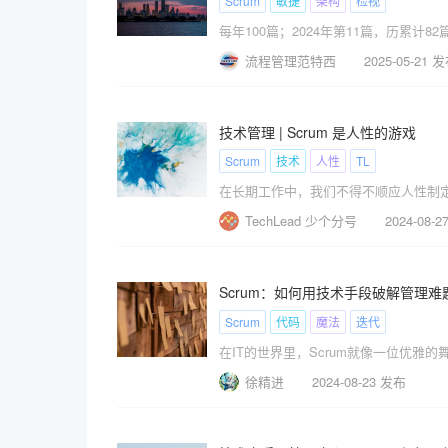
Scrum
敏捷
架构
检视
每年100篇；2024年第11篇，历累计82
流程管理范特西
2025-05-21 
技术管理 | Scrum 是人性的游戏
Scrum
技术
人性
TL
在长期工作中，我们不得不顺应人性制
TechLead 少个分号
2024-08-
Scrum：如何用技术手段破解管理难
Scrum
代码
魔法
迭代
在IT的世界里，Scrum就像一位优雅
徐精进
2024-08-23 发布