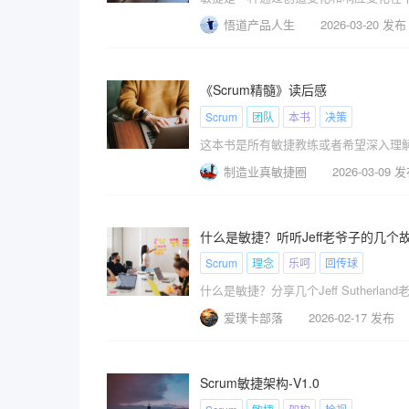
悟道产品人生
2026-03-20 发布
《Scrum精髓》读后感
Scrum
团队
本书
决策
制造业真敏捷圈
2026-03-09 
什么是敏捷？听听Jeff老爷子的几个
Scrum
理念
乐呵
回传球
爱璞卡部落
2026-02-17 发布
Scrum敏捷架构-V1.0