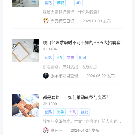
套路
求职
...
JD
我给大家翻译翻译，什么叫惊喜！
产品经理日记
2025-01-03 发布
项目经理求职时不可不知的HR五大招聘套路（文
1404
套路
HR
文末
附可
识别套路，应对挑战，发现机会
张永彬项目管理
2024-06-22 发布
都是套路——如何推动转型与变革？
1390
套路
领导
团队
组织
转型与变革很难。本文全是套路！前人实践总结出来的套路，可以让你少走一些弯路。
张在旺
2024-01-27 发布