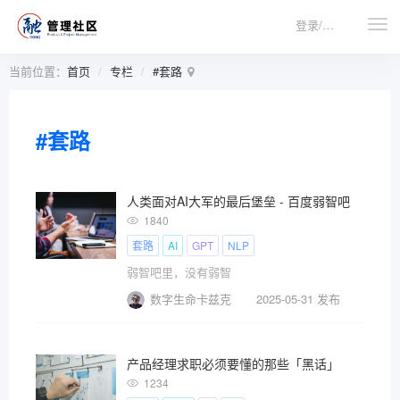
登录/注册
当前位置：
首页
专栏
#套路
#套路
人类面对AI大军的最后堡垒 - 百度弱智吧
1840
套路
AI
GPT
NLP
弱智吧里，没有弱智
数字生命卡兹克
2025-05-31 发布
产品经理求职必须要懂的那些「黑话」
1234