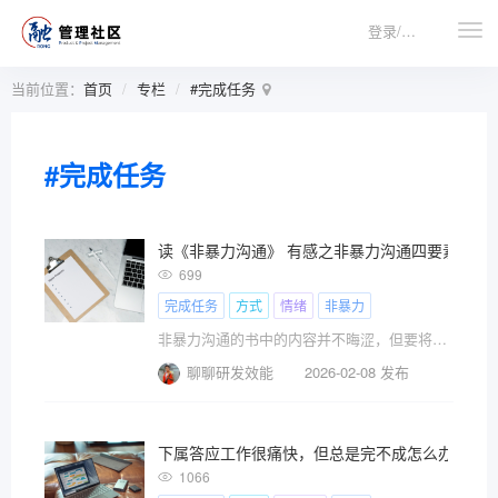
登录/注册
当前位置：
首页
专栏
#完成任务
#完成任务
读《非暴力沟通》 有感之非暴力沟通四要素
699
完成任务
方式
情绪
非暴力
非暴力沟通的书中的内容并不晦涩，但要将其内化为日常实践却需要刻意练习。知行合一，不断的实践，才能够让我们真实地发挥出这套理论所带来的价值。
聊聊研发效能
2026-02-08 发布
下属答应工作很痛快，但总是完不成怎么办
1066