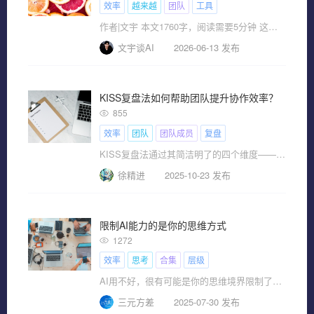
效率
越来越
团队
工具
作者|文宇 本文1760字，阅读需要5分钟 这两年，如果
文宇谈AI
2026-06-13 发布
KISS复盘法如何帮助团队提升协作效率？
855
效率
团队
团队成员
复盘
KISS复盘法通过其简洁明了的四个维度——Keep（保持??
徐精进
2025-10-23 发布
限制AI能力的是你的思维方式
1272
效率
思考
合集
层级
AI用不好，很有可能是你的思维境界限制了AI的发挥。这话听起来很不舒服，但这是事实。
三元方差
2025-07-30 发布