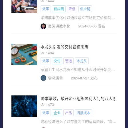
1644
效率
供应商
降低
供应链
采购成本优化可以通过建立市场化定价机制、增加供应商数量、筛选优质长期合作伙伴、优化采购模式、提升采购管理水平等办法实现。针对不同供应商和采购需求，可分别采用批量采购、实时下单、联合采购、租赁等采购模式。
吴涛讲数字化
2024-08-06 发布
水龙头引发的交付管道思考
1434
效率
交付
管道
水龙头
家里卫生间水龙头不知道从什么时候开始变成涓涓细流，虽然经过多次修理但成效不大。由于卫生间台盆结构复杂
零竖质量
2024-07-27 发布
降本增效，敲开企业组织盈利大门的八大原则！
1473
效率
企业
产品
间接成本
随着经济进入了以存量为主的运营阶段，"降本增效"?