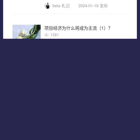
beta 札记
2024-01-19 发布
项目经济为什么将成为主流（1）？
1581
效率
美国
疫情
TFP
跳出行业视角，我们会发现目前的就业环境其实属于两级分化阶段。关于项目经济的相关内容以及预测，我将分为2篇文章分享。本文，我将整理最近所学到的知识以及视角，希望能够先给到你一个宏观的视角。
制造业真敏捷圈
2024-01-13 发布
我为自己的人生修了这几个 BUG！
1512
效率
工作
交付
Bug
本文写于 2017 年底，当时我在业务团队负责某个产品管理工作，机缘巧合下面临一个内部转岗机会。
尔东陈在路上
2023-08-26 发布