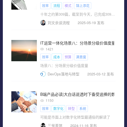
效率
流程
模式
锦上添花
十年之约第309篇，截至到今天，已完成309/3650
刘文余谈流程
2025-05-19 发布
IT运营一体化场景八：分场景分级价值度量
1421
效率
成本
预算
满意度
场景八：分场景分级价值度量
DevOps落地与转型
2025-03-12 发布
B端产品必读|大白话说透时下备受追捧的数字化
1150
效率
数字化
转型
系统
可能是市面上对数字化转型最通俗的解读了
三爷茶馆
2024-11-16 发布