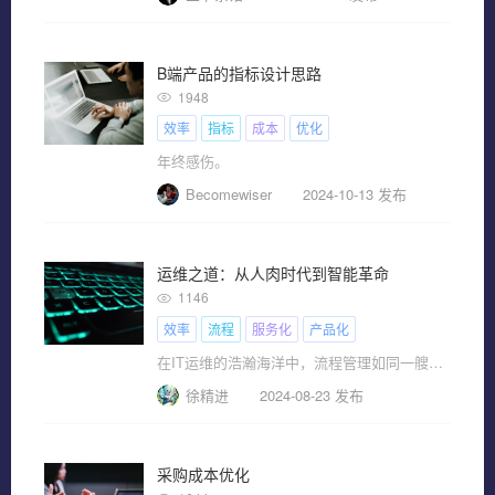
B端产品的指标设计思路
1948
效率
指标
成本
优化
年终感伤。
Becomewiser
2024-10-13 发布
运维之道：从人肉时代到智能革命
1146
效率
流程
服务化
产品化
在IT运维的浩瀚海洋中，流程管理如同一艘指引航向的巨轮。传统的运维方式，依赖人力，效率低下，而今，我们正步入一个崭新纪元，其中服务化、产品化、自动化成为运维流程的核心关键词。
徐精进
2024-08-23 发布
采购成本优化