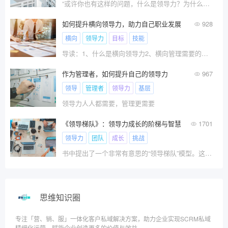
“或许你也有这样的问题，什么是领导力？为什么领导力很重要？领导力可以学习获得吗？如何提升自己的领导力？“这篇文章讲一一解答这些问题
如何提升横向领导力，助力自己职业发展
928
横向
领导力
目标
技能
导读：1、什么是横向领导力2、横向管理需要的技能3?
作为管理者，如何提升自己的领导力
967
领导
管理者
领导力
基层
领导力人人都需要，管理更需要
《领导梯队》：领导力成长的阶梯与智慧
1701
领导力
团队
成长
挑战
书中提出了一个非常有意思的“领导梯队”模型。这个模型将领导力发展分为六个阶段，从管理自我到管理他人，再到管理经理、职能部门、事业部、集团，最后是领导全球业务。每个阶段都有其独特的挑战和要求，需要领导者掌握不同的技能、时间管理能力和工作理念。
思维知识圈
专注「营、销、服」一体化客户私域解决方案，助力企业实现SCRM私域
精细化运营，赋能企业创造更多的价值与效益。