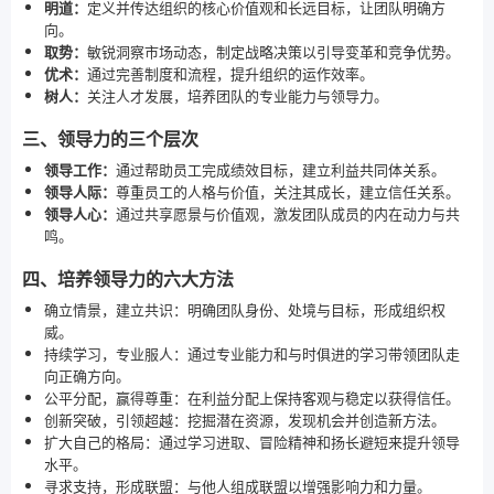
明道：
定义并传达组织的核心价值观和长远目标，让团队明确方
向。
取势：
敏锐洞察市场动态，制定战略决策以引导变革和竞争优势。
优术：
通过完善制度和流程，提升组织的运作效率。
树人：
关注人才发展，培养团队的专业能力与领导力。
三、领导力的三个层次
领导工作：
通过帮助员工完成绩效目标，建立利益共同体关系。
领导人际：
尊重员工的人格与价值，关注其成长，建立信任关系。
领导人心：
通过共享愿景与价值观，激发团队成员的内在动力与共
鸣。
四、培养领导力的六大方法
确立情景，建立共识：明确团队身份、处境与目标，形成组织权
威。
持续学习，专业服人：通过专业能力和与时俱进的学习带领团队走
向正确方向。
公平分配，赢得尊重：在利益分配上保持客观与稳定以获得信任。
创新突破，引领超越：挖掘潜在资源，发现机会并创造新方法。
扩大自己的格局：通过学习进取、冒险精神和扬长避短来提升领导
水平。
寻求支持，形成联盟：与他人组成联盟以增强影响力和力量。