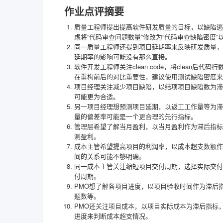
作业点评摘要
质量工程师提出提高软件研发质量的目标，以缺陷逃
虑将“代码审查问题数量”修改为“代码审查缺陷密度
同一质量工程师还提到项目延期率来反映研发质量，
延期率的影响可能没有那么直接。
软件开发工程师关注clean code，将clean
在重构前后的对比重要性，建议使用测试缺陷密度来
项目经理关注减少项目缺陷，以结项项目缺陷数为滞
可能更为合适。
另一项目经理想预测项目延期，以返工工作量等为滞
量的偏差率可能是一个更合理的先行指标。
管理层希望了解当月盈利，以当月盈利作为滞后指标
测盈利。
成本主管希望提高项目的利润率，以成本超支数额作
间的关系可能不够明确。
同一成本主管关注缩短项目交付周期，选择实际交付
付周期。
PMO想了解各项目进度，以项目验收时间作为滞后
题数等。
PMO还关注项目成本，以项目实际成本为滞后指标
进度来判断成本超支情况。