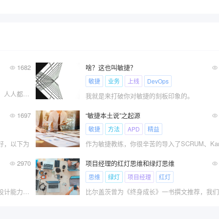
1682
啥？这也叫敏捷？
敏捷
业务
上线
DevOps
这一期我们讨论一下项目经理必备的能力。人人都是项目经理？做过互联网产品的肯定知道一本书——《人人都是产品经理
我就是来打破你对敏捷的刻板印象的。
1697
“敏捷本土说”之起源
敏捷
方法
APD
精益
好，以下为
2970
项目经理的红灯思维和绿灯思维
思维
绿灯
项目经理
红灯
流程是否能够很好的落地一般会受到流程设计能力、企业执行力、资源的充足性、团队的协作性以及其他内外部环境等诸多影响因素。