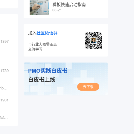
看板快速启动指南
08-21
加入
社区微信群
1397
与行业大咖零距离
交流学习
PMO实践白皮书
1739
白皮书上线
去下载
作为敏捷教练，你很辛苦的导入了SCRUM、Kanban、SAFe等等业界系统化的方法，可是敏捷改进依然没有成效？该怎么办？请看本文。
1931
比尔盖茨曾为《终身成长》一书撰文推荐，我们需要用发展眼光看待自身与世界。