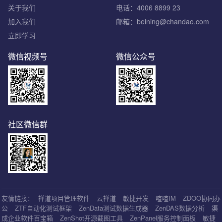
关于我们
电话：4006 8899 23
加入我们
邮箱：beining@chandao.com
立即学习
微信视频号
微信公众号
社区微信群
友情链接：
禅道项目管理软件
云禅道
敏捷开发
喧喧IM
ZDOO协同办
公
ZTF自动化测试框架
ZenData测试数据生成器
ZenDAS数据分析
渠
成企业软件百宝箱
ZenShot开源截图工具
ZenPanel服务控制面板
敏捷