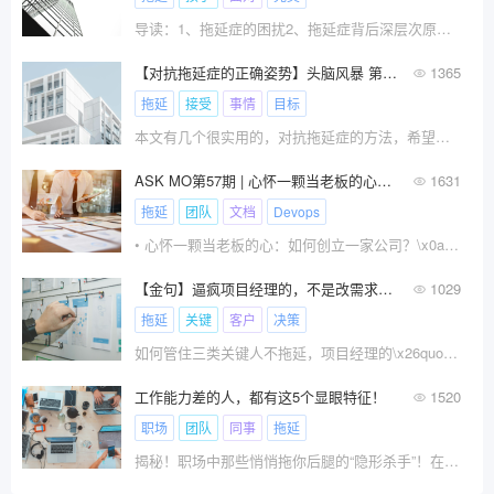
导读：1、拖延症的困扰2、拖延症背后深层次原因3、摆脱拖延症小方法 不知道大家有没有拖延的习惯或经历？
【对抗拖延症的正确姿势】头脑风暴 第二期
1365
拖延
接受
事情
目标
本文有几个很实用的，对抗拖延症的方法，希望大家试用。让大家脱离“病友”的圈子。\x0a\x0a3分钟阅读
ASK MO第57期 | 心怀一颗当老板的心：如何创立一家公司？
1631
拖延
团队
文档
Devops
• 心怀一颗当老板的心：如何创立一家公司？\x0a• 来自拖延症患者的烦恼：怎么摆脱拖延症？\x0a• 烦、烦、烦，怎么才能提升团队效率？\x0a• “SAFe规模化敏捷Devops”，这个说法是否专业？
【金句】逼疯项目经理的，不是改需求，而是这3种“拖延症”…
1029
拖延
关键
客户
决策
如何管住三类关键人不拖延，项目经理的\x26quot;救命稻草”洞察项目管理的本质，激发团队潜能明明制定了完美计划，却因关键人
工作能力差的人，都有这5个显眼特征！
1520
职场
团队
同事
拖延
揭秘！职场中那些悄悄拖你后腿的“隐形杀手”！在繁忙的职场生涯中，你是否曾被一些看似普通却实则影响深远的同事所困扰？