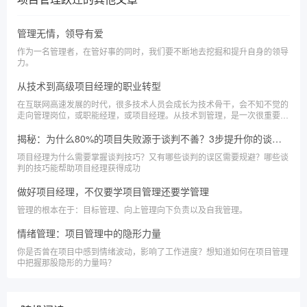
管理无情，领导有爱
作为一名管理者，在管好事的同时，我们要不断地去挖掘和提升自身的领导
力。
从技术到高级项目经理的职业转型
在互联网高速发展的时代，很多技术人员会成长为技术骨干，会不知不觉的
走向管理岗位，或职能经理，或项目经理。从技术到管理，是一次很重要的
职业转型。本文主要从项目经理的视角来和大家聊一聊，从技术人员到项目
经理的职业转型。
揭秘：为什么80%的项目失败源于谈判不善？3步提升你的谈判力
项目经理为什么需要掌握谈判技巧？又有哪些谈判的误区需要规避？哪些谈
判的技巧能帮助项目经理获得成功
做好项目经理，不仅要学项目管理还要学管理
管理的根本在于：目标管理、向上管理向下负责以及自我管理。
情绪管理：项目管理中的隐形力量
你是否曾在项目中感到情绪波动，影响了工作进度？想知道如何在项目管理
中把握那股隐形的力量吗？