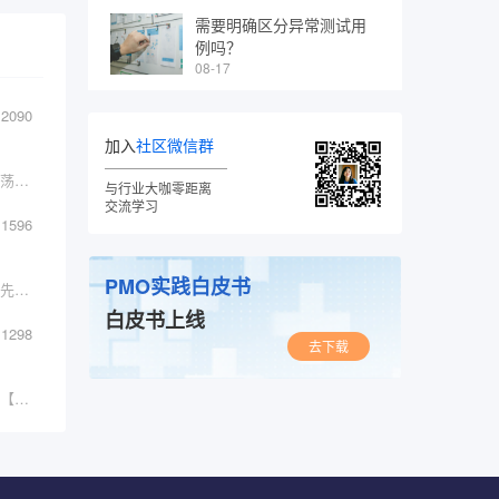
需要明确区分异常测试用
例吗？
08-17
2090
加入
社区微信群
小民轻儿好斗、酗酒耽色，博艺相诱，以致资产荡析，转而为盗，地广阔，俗刚武，尚气力，狠斗健讼时或有之。
与行业大咖零距离
交流学习
1596
PMO实践白皮书
法律概念在讨论今天的问题之前，我们不得不要先来看几个合同法中的一些基本内容，第一个是合同中的各方当事人应当按
白皮书上线
1298
去下载
【关注零竖质量公众号，获更多精品资料下载】【加博主私人微信：441059732，限量邀请入内部群，享更多权益】