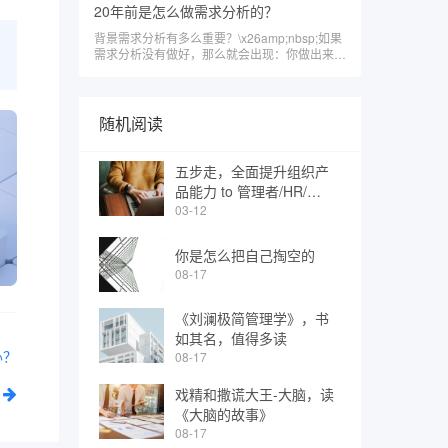
20年前是怎么做需求分析的？
背景需求分析有多么重要？\x26amp;nbsp;如果
需求分析没有做好，那么就会出现：你做出来的
东西不是客户想要的。而想要
随机阅读
五步走，全面提升组织产
品能力 to 管理者/HR/企
业家
03-12
你是怎么把自己掏空的
08-17
《刘澜极简管理学》，书
如其名，值得多读
办？
08-17
戏精和撒谎大王-大脑，读
《大脑的故事》
08-17