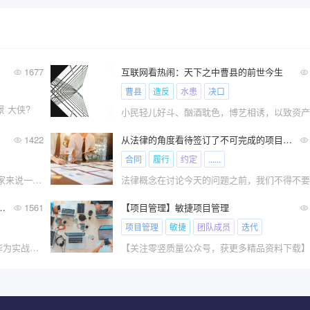
1677
互联网看热闹：天下之中曹县的前世今生
曹县
造反
水患
决口
 大侠?
1422
从法律的角度看待签订了不可完成的项目合同怎么办？
合同
履行
约定
......
大家好，我是不会魔法的兔子，今天和大家来说一说?
管理，不止你学过的那几招（文末送福利）
1561
【项目管理】敏捷项目管理
项目管理
敏捷
团队成员
迭代
风险管理不止是PMBOK上学的那几招，华为实战项目管理专家，让你学到更多方法和工具