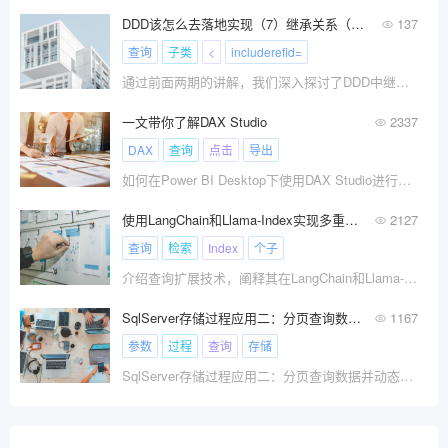
DDD该怎么去落地实现（7）继承关系（下）
137
查询
子类
<
includerefid=
通过前面两期的讲解，我们深入探讨了DDD中继承关系如何落地软件开发。但对于有继承关系的领域对象来说，其设计远比我们想象的要复杂，今天我们就接着这个的话题继续探讨吧！
一文带你了解DAX Studio
2337
DAX
查询
点击
导出
如何在Power BI Desktop下使用DAX Studio进行查询
使用LangChain和Llama-Index实现多重检索RAG
2127
查询
检索
Index
个子
介绍查询扩展技术，阐释其在LangChain和Llama-Index中的实现及对提高检索效率的贡献。
SqlServer存储过程应用二：分页查询数据并动态拼接where条件
1167
参数
过程
查询
存储
SqlServer存储过程应用二：分页查询数据并动态拼接where条件。