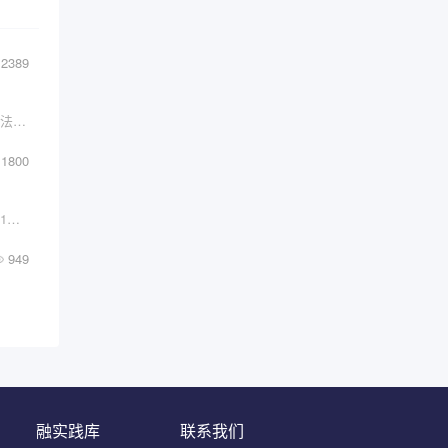
2389
《认知驱动》这本书为我们提供了一种系统的方法论，帮助我们在不断变化的世界中实现个人成长和价值提升。\x0d\x0a希望以上内容能对你有所启发，让我们一起在认知驱动的道路上不断前行！
1800
编者荐语：本文来自「知识训练营」第二期推理1组毕业生。推理1组同学使用了15张卡片拼出一篇最佳的推理与决策洞，与其说是拼卡成文，不如说是「拼人成文」。
949
融实践库
联系我们