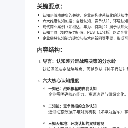
关键要点：
认知是战略胜负的关键，企业需构建系统化的认知体
六大维度认知包括：自我认知、竞争认知、环境认知
现代商业案例（如柯达、华为、特斯拉）展示认知失
认知工具（如竞争力矩阵、PESTEL分析）帮助企
企业需将认知能力建设与技术创新同等重要，形成可
内容结构：
导言：认知差异是战略决策的分水岭
认知深浅决定战略胜负，郭朝刚从《孙子兵法》
六大核心认知维度
一知己：战略根基的自我认知
企业需明确核心能力、资源边界与组织文化
二知彼：竞争情报的立体认知
通过动态数据库与对抗机制（如华为蓝军）
三知天知地：环境认知的双维透视