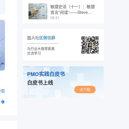
敏捷史话（十一）：敏捷
宣言“间谍”——Steve
Mellor
08-21
加入
社区微信群
与行业大咖零距离
交流学习
PMO实践白皮书
白皮书上线
去下载
转型