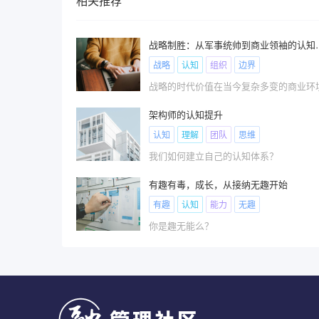
相关推荐
战略制胜：从军
战略
认知
组织
边界
架构师的认知提升
认知
理解
团队
思维
我们如何建立自己的认知体系？
有趣有毒，成长，从接纳无趣开始
有趣
认知
能力
无趣
你是趣无能么？