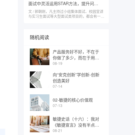
面试中灵活运用STAR方法，提升问、听、观、记四方面的应用技巧
文 / 郭朝刚，凡主持过小组集体面试、校园宣讲
与实习生面试等大型面试类项目的，都会有一个
基本的认知，面试是一个
随机阅读
产品服务好不好，不在于
你做了多少，而在于用户
感知到了多少
08-19
向“安克创新”学创新-创新
创造美好
07-14
02-敏捷的核心价值观
07-13
敏捷史话（十六）：我对
《敏捷宣言》没有半点贡
献—— Brian Marick
08-21