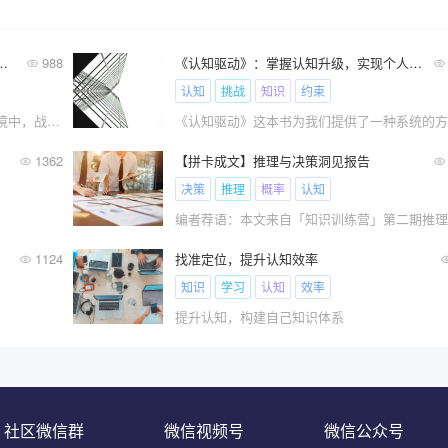
事统帅到商业领袖的认知跃迁
988
《认知驱动》：掌握认知升级，实现个人成长
认知
挑战
知识
约束
战略的时代价值在当今复杂多变的商业环境中，战略已从军事领域的专属概念演变为组织生存发展的核心能力。
1362
【拼卡成文】推理与决策洞见报告
决策
推理
概率
认知
1124
找准定位，提升认知效率
知识
学习
认知
效率
提升认知，构建自己知识体系
社区微信群
微信视频号
微信公众号