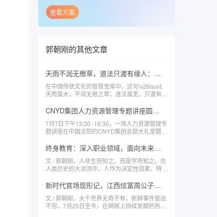
查看方案
郭朝刚
的其他文章
天雨不润无根草，道法只渡有缘人：悟道·知行·传道的人生三境
在中国传统文化的智慧宝库中，这句\x26quot;
天雨虽大，不润无根之草；道法虽宽，只渡有缘
之人\x26quot;犹如一颗璀璨明珠，闪烁着深邃
的哲理光芒。此语虽未明确见于某部经典，但其
CNYD集团人力资源管理专题讲座圆满结束
思想内核与《道德经》\x26quot;上士闻道，勤
7月7日下午13:30 -16:30，一场人力资源管理专
而行之；中士闻道，若存若亡；下士闻道，大笑
题讲座在中国沈阳的CNYD集团总部大礼堂圆满
之\x26quot;
结束，本
终身教育：深入职业领域，面向未来的教育管理，具有六大发展趋势
文 / 郭朝刚，人非生而知之，而是学而知之。在
人类历史的大洪流中，人作为决定性因素，特别
是卓越人物的出现，以及
新时代官场现形记，江西炫富周公子朋友圈炫富坑爹的八点感想
文 / 郭朝刚，大千世界无奇不有，新鲜事件层出
不穷。7月25日至今，在网络上持续发酵的热点
莫过于江西炫富的周公