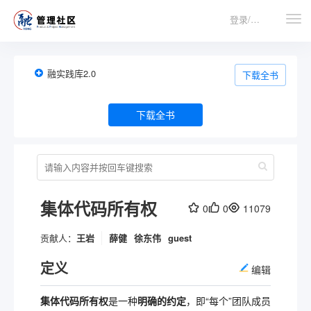
登录/注册
融实践库2.0
下载全书
下载全书
集体代码所有权
0
0
11079
贡献人：
王岩
薛健
徐东伟
guest
定义
编辑
集体代码所有权
是一种
明确的约定
，即“每个”团队成员