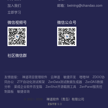
加入我们
邮箱：beining@chandao.com
立即学习
微信视频号
微信公众号
社区微信群
友情链接：
禅道项目管理软件
云禅道
敏捷开发
喧喧IM
ZDOO协
同办公
ZTF自动化测试框架
ZenData测试数据生成器
ZenDAS数据
分析
渠成企业软件百宝箱
ZenShot开源截图工具
ZenPanel服务控
制面板
敏捷咨询
© 2021- 2026
禅道软件（青岛）有限公司
9.0