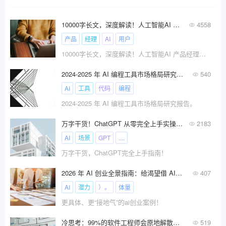
10000字长文，深度解读！人工智能AI 产品经理与传统产品经理工作到底有什么不同？
4558
产品
经理
AI
用户
10000字长文，深度解读！人工智能AI 产品经理与传统产品经理工作到底有什么不同？
2024-2025 年 AI 编程工具市场格局研究报告
540
AI
工具
代码
编程
2024-2025 年 AI 编程工具市场格局研究报告。
万字干货！ChatGPT 从零完全上手实操指南！
2183
AI
场景
GPT
....
万字干货，ChatGPT完全上手指南！
2026 年 AI 创业全景指南：给渴望借 AI 逐梦的人!
407
AI
潜力
）。
体量
更具体、更“接地气”的ai创业案例！
冷思考：99%的软件工程师会原地解散吗？
519