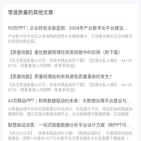
零竖质量
的其他文章
53页PPT | 企业转型全面蓝图：2024年产业数字化平台建设方案（附下载）
产业数字化平台正以其独特的优势与无限的潜力，引领着全球企业迈向数字
化转型的新征程。
【质量效能】量化数据管理在研发效能中的应用（附下载）
【关注零竖质量公众号，获更多精品资料下载】【加博主私人微信：44105
9732，限量邀请入内部群，享更多权益】
【质量效能】质量经理如何有效避免质量事故的发生？
【关注零竖质量公众号，获更多精品资料下载】【加博主私人微信：44105
9732，限量邀请入内部群，享更多权益】
43页精品PPT | 构筑数据驱动的未来：大数据治理平台建设与应用解决方案（附下载）
大数据治理平台的实施需要分阶段进行，包括建立平台、项目实施和数据治
理等阶段。通过实施大数据治理平台，企业能够提升数据质量，实现数据的
高效管理和应用。
智慧驱动决策：一站式智能数据分析平台设计方案（附PPT可编辑下载链接）
【关注公众号】：获更多精品资料下载！【新粉丝福利】：文章底部添加助
理微信，获取100套共18个行业数字化方案及报告大礼包免费下载链接（20