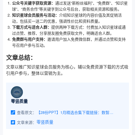
公众号关键字获取资源：
通过发送“新粉丝福利”、“免费群”、“知识星
球”、“商务合作”等关键字到公众号后台，获取相关资源和服务。
知识星球会员服务与活动：
介绍知识星球的内容价值及其促销活
动，包括买一送二的优惠，强调性价比和资料质量。
下载方式与适合人群：
提供两种下载方式：付费加入知识星球或通
过点赞、推荐、分享朋友圈免费获取文件，明确适合人群。
免费群与用户支持：
邀请用户加入免费微信群，并通过点赞和支持
号召用户参与互动。
文章总结：
文章以推广知识星球会员服务为核心，辅以免费资源下载的方式吸
引用户参与，整体以营销为主。
零竖质量
查看原文：
【28份PPT】1月精选合集下载链接：数智化顶级咨询+数据资产/要素/架构+算力+可信数据空间+人工智能（附下载）
文章来源：
零竖质量