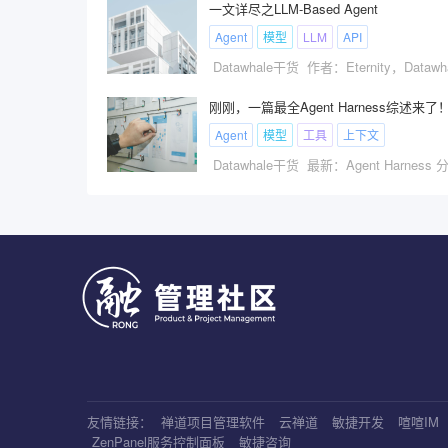
一文详尽之LLM-Based Agent
Agent
模型
LLM
API
刚刚，一篇最全Agent Harness综述来了
Agent
模型
工具
上下文
友情链接：
禅道项目管理软件
云禅道
敏捷开发
喧喧IM
ZenPanel服务控制面板
敏捷咨询