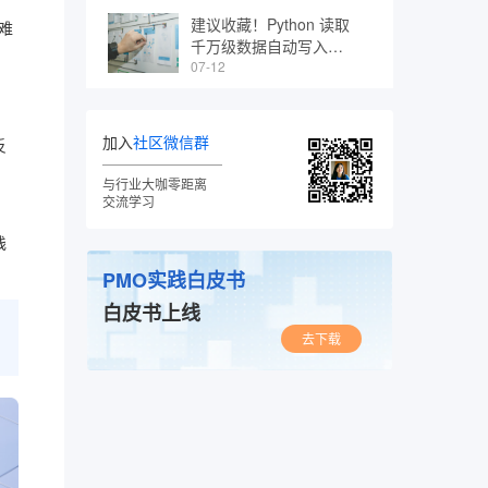
建议收藏！Python 读取
，难
千万级数据自动写入
MySQL 数据库
07-12
加入
社区微信群
反
与行业大咖零距离
交流学习
栈
PMO实践白皮书
白皮书上线
去下载