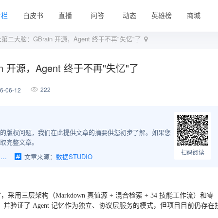
专栏
白皮书
直播
问答
动态
英雄榜
商城
装上第二大脑：GBrain 开源，Agent 终于不再"失忆"了
in 开源，Agent 终于不再"失忆"了
222
-06-12
的版权问题，我们在此提供文章的摘要供您初步了解。如果您
取完整文章。
扫码阅读
给 OpenClaw 装上第二大脑：GBrain 开源，Agent 终于不再"失忆"了
文章来源：
数据STUDIO
脑”，采用三层架构（Markdown 真值源 + 混合检索 + 34 技能工作流）和零
问题，并验证了 Agent 记忆作为独立、协议层服务的模式，但项目目前仍存在