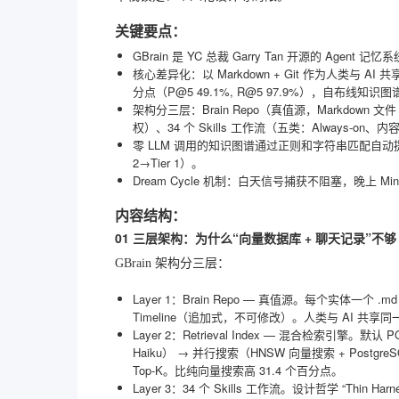
关键要点：
GBrain 是 YC 总裁 Garry Tan 开源的 Agent 记
核心差异化：以 Markdown + Git 作为人类与 AI
分点（P@5 49.1%, R@5 97.9%），自布线知识图
架构分三层：Brain Repo（真值源，Markdown 文件 +
权）、34 个 Skills 工作流（五类：Always
零 LLM 调用的知识图谱通过正则和字符串匹配自动提取实体关
2→Tier 1）。
Dream Cycle 机制：白天信号捕获不阻塞，晚上 M
内容结构：
01 三层架构：为什么“向量数据库 + 聊天记录”不够
GBrain 架构分三层：
Layer 1：Brain Repo — 真值源。每个实体一个 .
Timeline（追加式，不可修改）。人类与 AI 共享
Layer 2：Retrieval Index — 混合检索引擎。默
Haiku） → 并行搜索（HNSW 向量搜索 + PostgreS
Top-K。比纯向量搜索高 31.4 个百分点。
Layer 3：34 个 Skills 工作流。设计哲学 “Thin