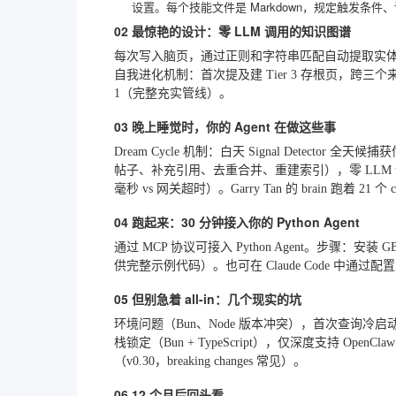
设置。每个技能文件是 Markdown，规定触发条件
02 最惊艳的设计：零 LLM 调用的知识图谱
每次写入脑页，通过正则和字符串匹配自动提取实体和关系（a
自我进化机制：首次提及建 Tier 3 存根页，跨三个来源
1（完整充实管线）。
03 晚上睡觉时，你的 Agent 在做这些事
Dream Cycle 机制：白天 Signal Detector
帖子、补充引用、去重合并、重建索引），零 LLM token 成本。
毫秒 vs 网关超时）。Garry Tan 的 brain 跑着 21 个 cr
04 跑起来：30 分钟接入你的 Python Agent
通过 MCP 协议可接入 Python Agent。步骤：安装 GB
供完整示例代码）。也可在 Claude Code 中通过
05 但别急着 all-in：几个现实的坑
环境问题（Bun、Node 版本冲突），首次查询冷启动
栈锁定（Bun + TypeScript），仅深度支持 Ope
（v0.30，breaking changes 常见）。
06 12 个月后回头看