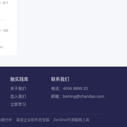
401
Anthropic的一次打包失误，让全球开发者得以一窥当前最顶级的AI编程助手的工程细节
186
这正是 CC 教给我们的：做好 Agent，先做好 Harness Engineering。
融实践库
联系我们
关于我们
电话：4006 8899 23
加入我们
邮箱：beining@chandao.com
立即学习
S数据分析
渠成企业软件百宝箱
ZenShot开源截图工具