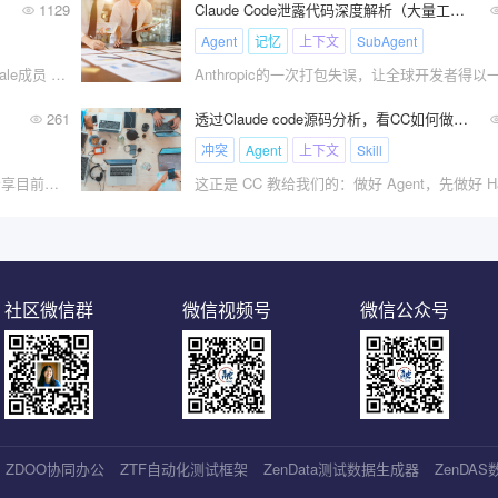
1129
Claude Code泄露代码深度解析（大量工程内幕和新功能首次曝光）
Agent
记忆
上下文
SubAgent
Datawhale干货 作者：Eternity，Datawhale成员 知乎链接??
！
261
透过Claude code源码分析，看CC如何做好Harness Engineering的？
冲突
Agent
上下文
Skill
Datawhale干货 最新：Agent Harness 分享目前看到最系统
社区微信群
微信视频号
微信公众号
ZDOO协同办公
ZTF自动化测试框架
ZenData测试数据生成器
ZenDA