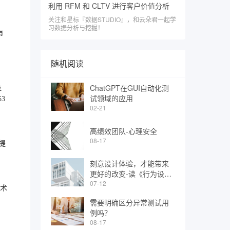
利用 RFM 和 CLTV 进行客户价值分析
关注和星标『数据STUDIO』，和云朵君一起学
习数据分析与挖掘！
有
随机阅读
ChatGPT在GUI自动化测
拉
试领域的应用
53
02-21
高绩效团队-心理安全
08-17
（提
刻意设计体验，才能带来
更好的改变-读《行为设计
学：打造峰值体验》
07-12
技术
需要明确区分异常测试用
例吗？
08-17