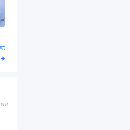
的坑
1934