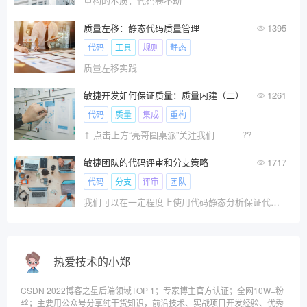
重构的本质：代码卷不动
质量左移：静态代码质量管理
1395
代码
工具
规则
静态
质量左移实践
敏捷开发如何保证质量：质量内建（二）
1261
代码
质量
集成
重构
↑ 点击上方“亮哥圆桌派”关注我们 ??
敏捷团队的代码评审和分支策略
1717
代码
分支
评审
团队
我们可以在一定程度上使用代码静态分析保证代码质量，但代码静态分析无法解决所有问题，也不能完全依赖他。因此在一些场景中我们需要团队一起来做代码评审。
热爱技术的小郑
CSDN 2022博客之星后端领域TOP 1；专家博主官方认证；全网10W+粉
丝；主要用公众号分享纯干货知识，前沿技术、实战项目开发经验、优秀