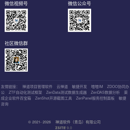
微信视频号
微信公众号
社区微信群
友情链接：
禅道项目管理软件
云禅道
敏捷开发
喧喧IM
ZDOO协同办
公
ZTF自动化测试框架
ZenData测试数据生成器
ZenDAS数据分析
渠
成企业软件百宝箱
ZenShot开源截图工具
ZenPanel服务控制面板
敏捷
咨询
© 2021- 2026
禅道软件（青岛）有限公司
9.0