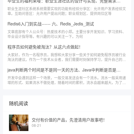
毕业生的福利来喽：职业生涯社区的设计与实现、完整需求案例+图片说明
职业生涯社区系统系统需要实现的功能有经验分享区：允许用户发表经验文
章。互助问答区：允许用户提出问题；职业规划区、提供岗位区等
Redis6入门到实战------ 六、Redis_Jedis_测试
文章底部有个人公众号：热爱技术的小郑。主要分享开发知识、学习资料、
毕业设计指导等。有兴趣的可以关注一下。为何
程序员如何避免被淘汰？从这六点做起！
大家好，作为一名程序员，我想和大家分享一些关于如何避免程序员被行业
淘汰的建议。作为一个技术从业者，我们需要时刻保持学习，提升自己的核
心竞争力，下面我将详细介绍六个方面来帮助你们做到这一点。
java判断两个时间是不是同一天的方法、Java中判断是否是当天时间
开发中会遇到这样一个场景，一般交易发送会有一个流水。流水一般采用递
增的形式、如果流水不做处理，随着时间的累积，流水会越来越大。为了避
免流水过大、需要再新的一天重置流水【流水可以按照一定规则拼接】。
随机阅读
交付有价值的产品，先澄清用户故事吧！
08-21