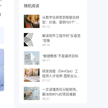
改。
随机阅读
用
从数字化转型到智能化转
型：价值、案例与5个“马
上就做”
03-12
解读软件工程中的”反直觉
“现象
08-19
“敏捷教练”不是最终目标
08-17
研发效能（DevOps）工
程师人才培养-暨职业认证
发布会丨IDCF
07-13
一文读懂责任分配矩阵，
解决你80%的项目难题
08-21