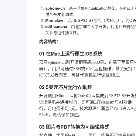
vphone-cli
：基于苹果Virtualization框架，在M
适合开发者调试。
Mimiclaw
：采用ESP32-S3芯片（约30元），纯
edit banana
：由北京理工大学开发，利用计算机视觉模
关系与组件独立性。
内容结构：
01 在Mac上运行原生iOS系统
项目vphone-cli刚开源即获超3000星。它基于苹果原生
器）。用户可通过SSH或VNC远程操作，甚至支持D
iOS开发者而言，可替代真机进行调试测试。
02 5美元芯片运行AI助理
开源项目Mimiclaw将OpenClaw集成到ESP32-
USB供电并连接WiFi，即可通过Telegram与A
行，月电费不足1元。技术原理：消息经WiFi进入Ag
Flash，隐私保护到位。
03 图片与PDF转换为可编辑格式
北京理工大学的edit banana项目，能将不可编辑