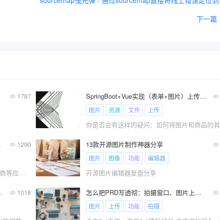
source
下一篇
1787
SpringBoot+Vue实现（表单+图片）上传、图片地址保存到数据库。上传图片保存位置自己定义、图片可以在前端回显
图片
资源
文件
上传
送福利）
1290
13款开源图片制作神器分享
图片
图像
功能
编辑器
短视频/图片元素，已深深融入到社交、电商等应用场景中。即使不做这类产品，也可以了解下。
开源图片编辑器复盘分享
或要理解的原则（二）
1018
怎么把PRD写透彻：拍摄窗口、图片上传、时间转义…（参考抖音App）
图片
上传
功能
拍摄