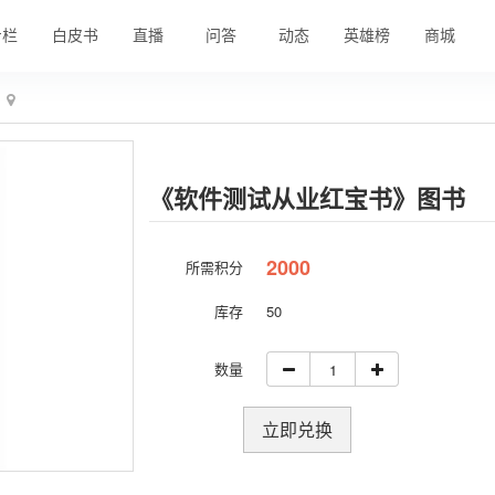
专栏
白皮书
直播
问答
动态
英雄榜
商城
《软件测试从业红宝书》图书
2000
所需积分
库存
50
数量
立即兑换