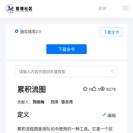
登录/注册
融实践库2.0
下载全书
下载全书
累积流图
0
0
8278
贡献人：
荆修梅
刘洋
徐东伟
定义
编辑
累积流程图是排队论中使用的一种工具。它是一个区