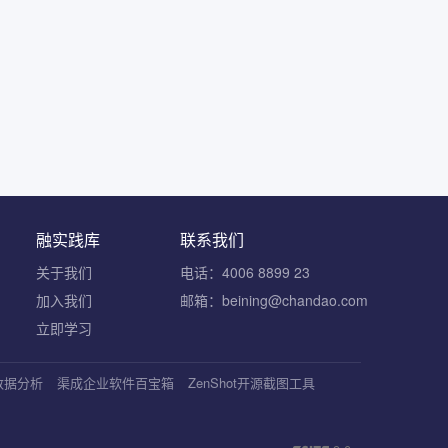
融实践库
联系我们
关于我们
电话：4006 8899 23
加入我们
邮箱：beining@chandao.com
立即学习
S数据分析
渠成企业软件百宝箱
ZenShot开源截图工具