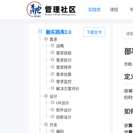
实践库
课程
融实践库2.0
下载全书
需求
战略
部
需求获取
需求拆分
贡献
需求排序
需求估算
定
需求监控
解决方案评价
部署
设计
的时
UX设计
软件设计
如
创新设计
开发
计算
编码
计量