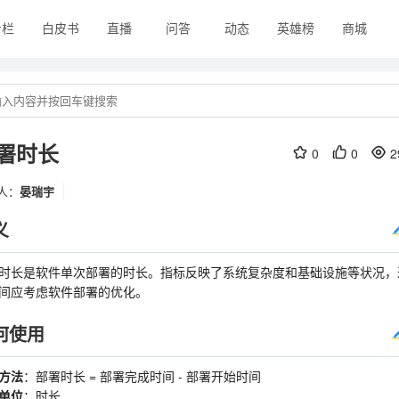
专栏
白皮书
直播
问答
动态
英雄榜
商城
署时长
0
0
2
人：
晏瑞宇
义
时长是软件单次部署的时长。指标反映了系统复杂度和基础设施等状况，
间应考虑软件部署的优化。
何使用
方法
：部署时长 = 部署完成时间 - 部署开始时间
单位
：时长