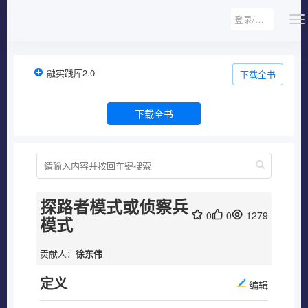
登录/注册
融实践库2.0
下载全书
下载全书
探路者模式或侦察兵
0
0
1279
模式
贡献人：
徐东伟
定义
编辑