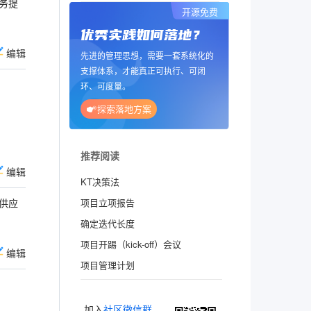
务提
开源免费
优秀实践如何落地？
编辑
先进的管理思想，需要一套系统化的
支撑体系，才能真正可执行、可闭
环、可度量。
探索落地方案
推荐阅读
编辑
KT决策法
供应
项目立项报告
确定迭代长度
项目开踢（kick-off）会议
编辑
项目管理计划
加入
社区微信群