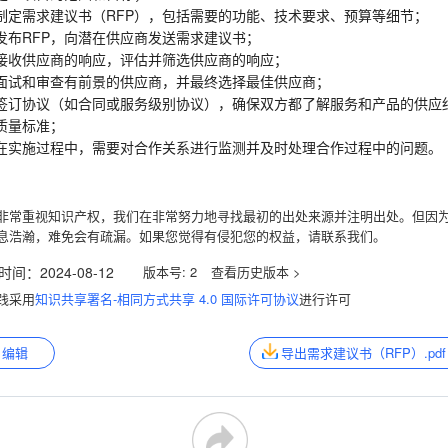
制定需求建议书（RFP），包括需要的功能、技术要求、预算等细节；
发布RFP，向潜在供应商发送需求建议书；
接收供应商的响应，评估并筛选供应商的响应；
面试和审查有前景的供应商，并最终选择最佳供应商；
签订协议（如合同或服务级别协议），确保双方都了解服务和产品的供应
质量标准；
在实施过程中，需要对合作关系进行监测并及时处理合作过程中的问题。
非常重视知识产权，我们在非常努力地寻找最初的出处来源并注明出处。但因
息浩瀚，难免会有疏漏。如果您觉得有侵犯您的权益，请联系我们。
时间：
2024-08-12
版本号:
2
践采用
知识共享署名-相同方式共享 4.0 国际许可协议
进行许可
编辑
导出需求建议书（RFP）.pdf