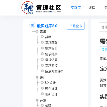
实践库
课程
融实践库2.0
下载全书
需求
战略
需
需求获取
需求拆分
需
需求排序
贡献
需求估算
需求监控
定
解决方案评价
设计
需求
UX设计
对某
软件设计
创新设计
实
开发
编码