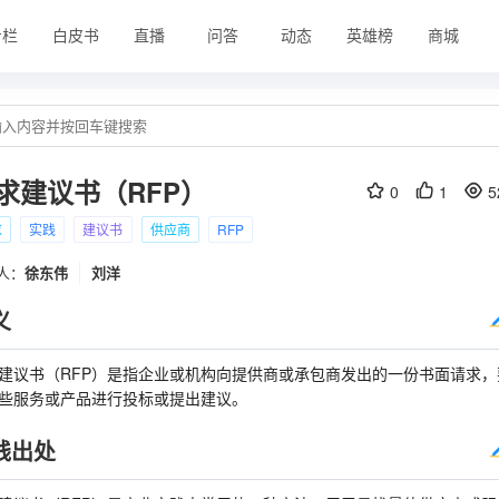
专栏
白皮书
直播
问答
动态
英雄榜
商城
求建议书（RFP）
0
1
5
求
实践
建议书
供应商
RFP
人：
徐东伟
刘洋
义
建议书（RFP）是指企业或机构向提供商或承包商发出的一份书面请求，
些服务或产品进行投标或提出建议。
践出处