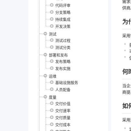
需求
代码评审
供商
分支策略
持续集成
为
开发决策
测试
采用
测试过程
测试分类
部署和发布
发布策略
发布实施
何
运维
基础设施服务
当企
人员配备
商提
度量
交付价值
如
交付速率
交付质量
采用
交付成本