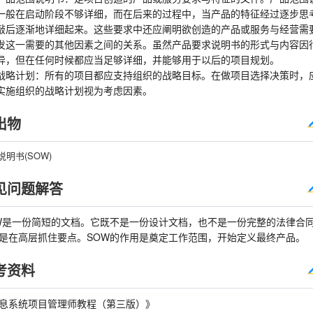
一般在启动阶段不够详细，而在后来的过程中，当产品的特征经过逐步思
敲后逐渐地详细起来。这些要求中还应阐明欲创造的产品或服务与经营需
发这一需要的其他因素之间的关系。虽然产品要求说明书的形式与内容因
异，但在任何时候都应当足够详细，并能够用于以后的项目规划。
战略计划：所有的项目都应支持组织的战略目标。在做项目选择决策时，
实施组织的战略计划视为考虑因素。
出物
说明书(SOW)
见问题解答
W是一份简短的文档。它既不是一份设计文档，也不是一份完整的法律合
是在高层抓住要点。SOW的作用是奠定工作范围，开始定义最终产品。
考资料
息系统项目管理师教程（第三版）》