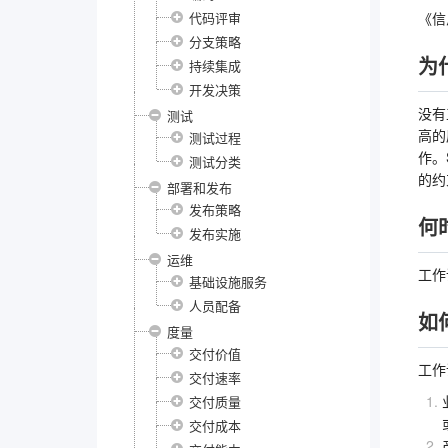
代码评审
《信
分支策略
为
持续集成
开发决策
没有
测试
高的
测试过程
作。
测试分类
的约
部署和发布
发布策略
何
发布实施
运维
工作
基础设施服务
人员配备
如
度量
交付价值
工作
交付速率
交付质量
交付成本