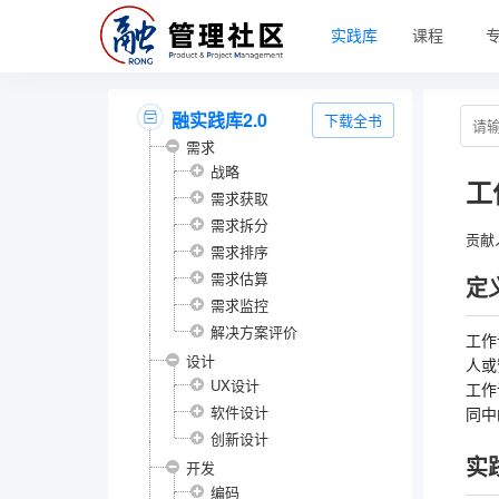
实践库
课程
融实践库2.0
下载全书
需求
战略
工
需求获取
需求拆分
贡献
需求排序
需求估算
定
需求监控
解决方案评价
工作
设计
人或
UX设计
工作
软件设计
同中
创新设计
实
开发
编码