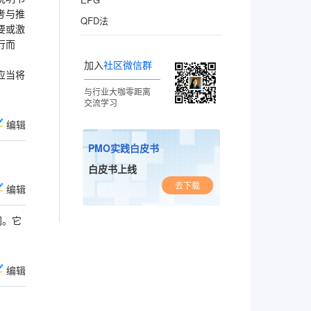
考与推
QFD法
要或激
行而
加入
社区微信群
应当将
与行业大咖零距离
交流学习
编辑
PMO实践白皮书
白皮书上线
去下载
编辑
同。它
编辑