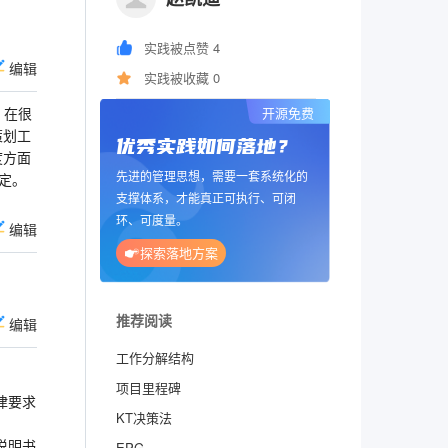
实践被点赞 4
编辑
实践被收藏 0
，在很
开源免费
策划工
优秀实践如何落地？
度方面
先进的管理思想，需要一套系统化的
定。
支撑体系，才能真正可执行、可闭
环、可度量。
编辑
探索落地方案
推荐阅读
编辑
工作分解结构
项目里程碑
律要求
KT决策法
说明书
EPG