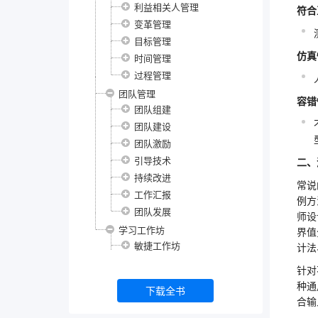
利益相关人管理
符合
变革管理
目标管理
仿真
时间管理
过程管理
团队管理
容错
团队组建
团队建设
团队激励
引导技术
二、
持续改进
常说
工作汇报
例方
团队发展
师设
学习工作坊
界值
敏捷工作坊
计法
针对
种通
下载全书
合输