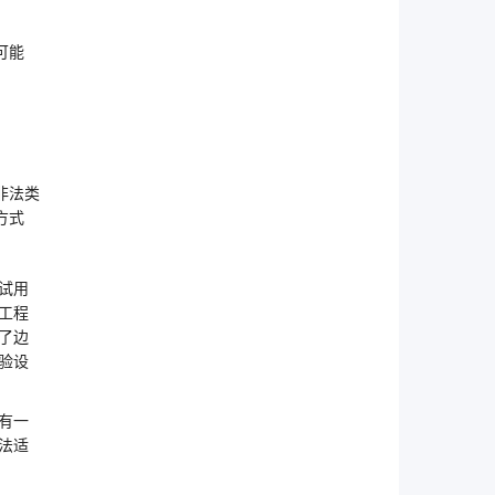
可能
非法类
方式
试用
工程
了边
验设
有一
法适