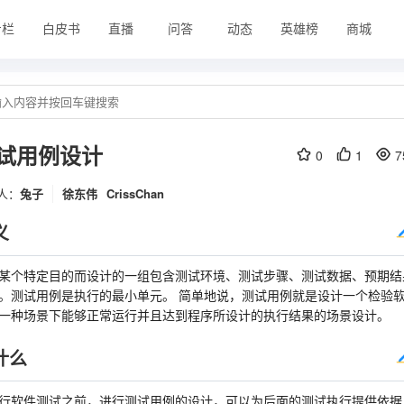
专栏
白皮书
直播
问答
动态
英雄榜
商城
试用例设计
0
1
7
人：
兔子
徐东伟
CrissChan
义
某个特定目的而设计的一组包含测试环境、测试步骤、测试数据、预期结
。测试用例是执行的最小单元。 简单地说，测试用例就是设计一个检验
一种场景下能够正常运行并且达到程序所设计的执行结果的场景设计。
什么
行软件测试之前，进行测试用例的设计，可以为后面的测试执行提供依据