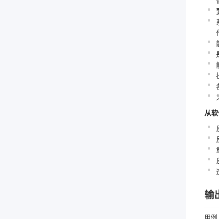
从软
输
用例