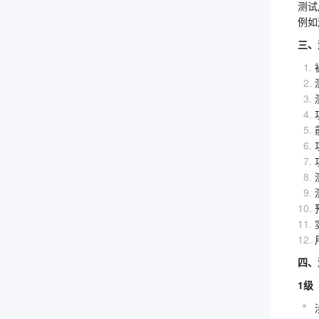
测试
例如
三、
四、
1级