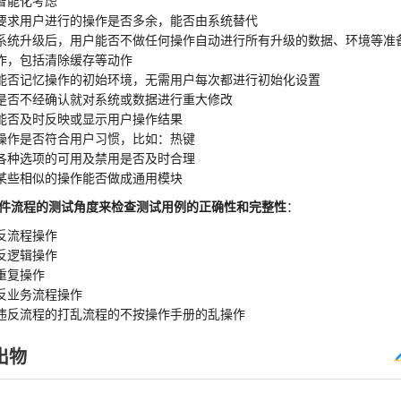
智能化考虑
要求用户进行的操作是否多余，能否由系统替代
系统升级后，用户能否不做任何操作自动进行所有升级的数据、环境等准
作，包括清除缓存等动作
能否记忆操作的初始环境，无需用户每次都进行初始化设置
是否不经确认就对系统或数据进行重大修改
能否及时反映或显示用户操作结果
操作是否符合用户习惯，比如：热键
各种选项的可用及禁用是否及时合理
某些相似的操作能否做成通用模块
件流程的测试角度来检查测试用例的正确性和完整性
：
反流程操作
反逻辑操作
重复操作
反业务流程操作
违反流程的打乱流程的不按操作手册的乱操作
出物