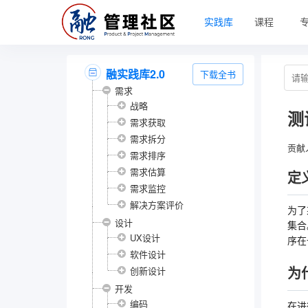
实践库
课程
融实践库2.0
下载全书
需求
战略
测
需求获取
需求拆分
贡献
需求排序
需求估算
定
需求监控
解决方案评价
为了
设计
集合
UX设计
序在
软件设计
为
创新设计
开发
编码
在进