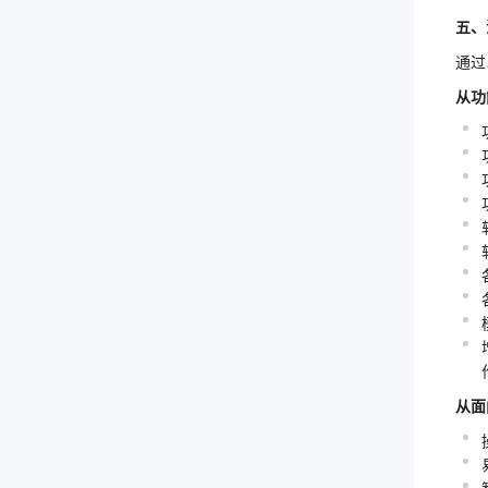
五、
通过
从功
从面