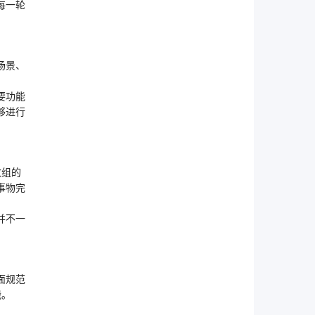
每一轮
场景、
要功能
够进行
数组的
事物完
并不一
面规范
能。