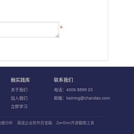
融实践库
联系我们
关于我们
电话：4006 8899 23
加入我们
邮箱：beining@chandao.com
立即学习
S数据分析
渠成企业软件百宝箱
ZenShot开源截图工具