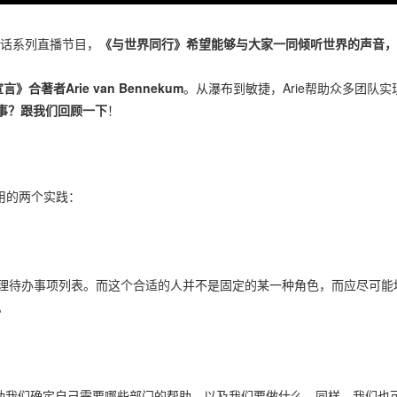
谈话系列直播节目，
《与世界同行》希望能够与大家一同倾听世界的声音，
》合著者Arie van Bennekum
。从瀑布到敏捷，Arie帮助众多团队
故事？跟我们回顾一下
！
他常用的两个实践：
理待办事项列表。而这个合适的人并不是固定的某一种角色，而应尽可能
。
助我们确定自己需要哪些部门的帮助，以及我们要做什么。同样，我们也可