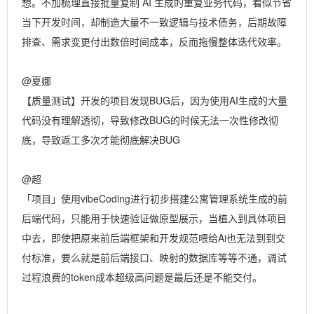
想。不加梳理直接批量复制 AI 生成的重复业务代码，看似节省
当下开发时间，却制造大量不一致逻辑与技术债务，后期故障
排查、需求变更付出数倍时间成本，反而拖慢整体迭代效率。
@夏娜
【质量测试】开发的项目发现BUG后，因为使用AI生成的大量
代码没有理解透彻，导致修改BUG的时候无法一次性修改彻
底，导致返工多次才能彻底解决BUG
@超
「项目」使用vibeCoding进行初步搭建公寓管理系统生成的前
后端代码，只能用于快速验证做原型展示，当植入到具体项目
中去，即使把原来前后端框架和开发规范喂给Ai也无法到到交
付标准，要么就是前后端接口、映射的数据库等等不通，调试
过程浪费的token成本超级高问题是最后还是不能交付。