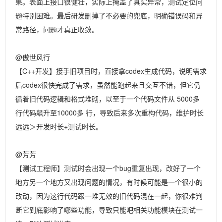
果。表面上接口很健壮，实际上掩盖了真实异常，测试定位问
题特别困难。最后研发删掉了不必要的兜底，明确错误码和异
常路径，问题才真正收敛。
@傲世风行
【C++开发】接手旧项目时，直接拿codex生成代码，说明需求
后codex很快完成了需求，虽然能跑起来且交互不错，但它仍
循着旧代码逻辑和格式堆砌，以至于一个代码文件从 5000多
行代码飙升至10000多 行，导致后来多次重构代码，维护时长
远远＞开发时长+测试时长。
@芳芳
【测试工程师】测试时会出现一个bug重复出现，改好了一个
地方另一个地方又出现问题的情况，有时候可能是一个很小的
改动，因为这行代码跟一堆无效的旧代码混在一起，你很难判
断它到底影响了哪些功能，导致只能吧相关功能模块在测试一