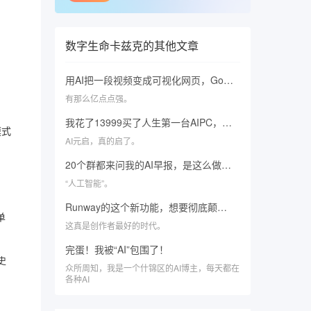
数字生命卡兹克
的其他文章
用AI把一段视频变成可视化网页，Google的新模型又卷飞了。
有那么亿点点强。
我花了13999买了人生第一台AIPC，然后把你想知道的全测了
模式
AI元启，真的启了。
20个群都来问我的AI早报，是这么做的。
“人工智能”。
Runway的这个新功能，想要彻底颠覆动捕行业。
单
这真是创作者最好的时代。
完蛋！我被“AI”包围了！
史
众所周知，我是一个什锦区的AI博主，每天都在
各种AI