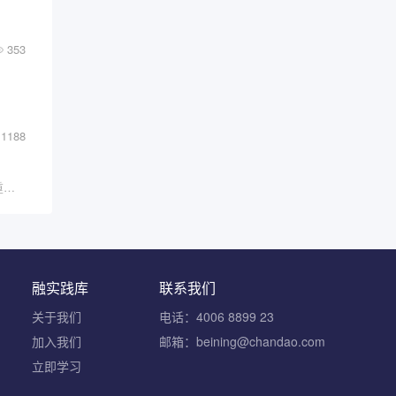
353
1188
“在未来的时间里，学会如何与AI合作将成为最重要的技能之一，你要么驾驭AI，要么被其淘汰。
融实践库
联系我们
关于我们
电话：4006 8899 23
加入我们
邮箱：beining@chandao.com
立即学习