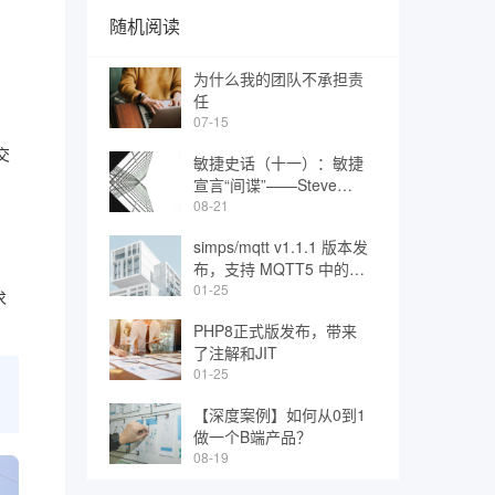
随机阅读
为什么我的团队不承担责
任
07-15
交
敏捷史话（十一）：敏捷
宣言“间谍”——Steve
Mellor
08-21
simps/mqtt v1.1.1 版本发
布，支持 MQTT5 中的大
部分 Property
01-25
求
PHP8正式版发布，带来
了注解和JIT
01-25
【深度案例】如何从0到1
做一个B端产品？
08-19