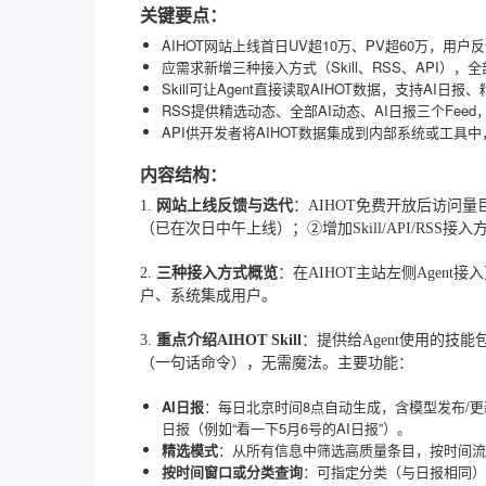
关键要点：
AIHOT网站上线首日UV超10万、PV超60万，用
应需求新增三种接入方式（Skill、RSS、API），
Skill可让Agent直接读取AIHOT数据，支持A
RSS提供精选动态、全部AI动态、AI日报三个Fee
API供开发者将AIHOT数据集成到内部系统或工具
内容结构：
1.
网站上线反馈与迭代
：AIHOT免费开放后访问量
（已在次日中午上线）；②增加Skill/API/RSS接入
2.
三种接入方式概览
：在AIHOT主站左侧Agent接
户、系统集成用户。
3.
重点介绍AIHOT Skill
：提供给Agent使用的技能包，支
（一句话命令），无需魔法。主要功能：
AI日报
：每日北京时间8点自动生成，含模型发布/
日报（例如“看一下5月6号的AI日报”）。
精选模式
：从所有信息中筛选高质量条目，按时间流
按时间窗口或分类查询
：可指定分类（与日报相同）和