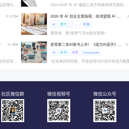
10000字长文，深度解读！人工智能AI 产品经理与传统产品经理工作到底有什么不同？
2024-2025 年 AI 编程工具市场格局研究报告。
南！
2154
2026 年 AI 创业全景指南：给渴望借 AI 逐梦的人!
AI
潜力
）。
体量
更具体、更“接地气”的ai创业案例！
？
456
老常第二本AI新书上市！《成为AI高手》系统学习掌握AI技能！
AI
本书
场景
DeepSeek
我们不能阻止AI的浪潮，但我们可以选择如何去驾驭它。
社区微信群
微信视频号
微信公众号