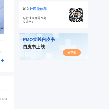
加入
社区微信群
与行业大咖零距离
交流学习
PMO实践白皮书
白皮书上线
级。
去下载
464