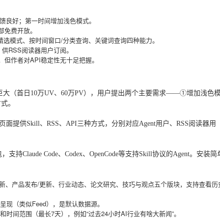
户反馈良好；第一时间增加浅色模式。
全部免费开放。
I日报、精选模式、按时间窗口/分类查询、关键词查询四种能力。
d，供RSS阅读器用户订阅。
中，但作者对API稳定性无十足把握。
巨大（首日10万UV、60万PV），用户提出两个主要需求——①增加浅色
方式。
入页面提供Skill、RSS、API三种方式，分别对应Agent用户、RSS阅读器用
持Claude Code、Codex、OpenCode等支持Skill协议的Agent。安装简
更新、产品发布/更新、行业动态、论文研究、技巧与观点五个版块，支持查看历
呈现（类似Feed），是默认数据源。
时间范围（最长7天），例如“过去24小时AI行业有啥大新闻”。