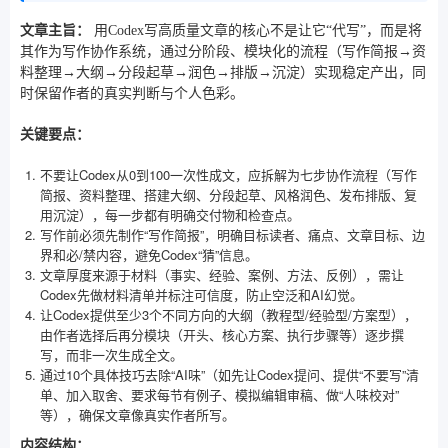
文章主旨：
用Codex写高质量文章的核心不是让它“代写”，而是将
其作为写作协作系统，通过分阶段、模块化的流程（写作简报→资
料整理→大纲→分段起草→润色→排版→沉淀）实现稳定产出，同
时保留作者的真实判断与个人色彩。
关键要点：
不要让Codex从0到100一次性成文，应拆解为七步协作流程（写作
简报、资料整理、搭建大纲、分段起草、风格润色、发布排版、复
用沉淀），每一步都有明确交付物和检查点。
写作前必须先制作“写作简报”，明确目标读者、痛点、文章目标、边
界和必/禁内容，避免Codex“猜”信息。
文章厚度来源于材料（事实、经验、案例、方法、反例），需让
Codex先做材料清单并标注可信度，防止空泛和AI幻觉。
让Codex提供至少3个不同方向的大纲（教程型/经验型/方案型），
由作者选择后再分模块（开头、核心方案、执行步骤等）逐步撰
写，而非一次生成全文。
通过10个具体技巧去除“AI味”（如先让Codex提问、提供“不要写”清
单、加入取舍、要求每节有例子、模拟编辑审稿、做“人味校对”
等），确保文章像真实作者所写。
内容结构：