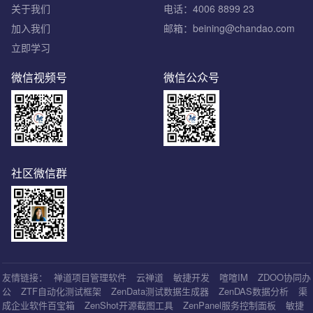
关于我们
电话：4006 8899 23
加入我们
邮箱：beining@chandao.com
立即学习
微信视频号
微信公众号
社区微信群
友情链接：
禅道项目管理软件
云禅道
敏捷开发
喧喧IM
ZDOO协同办
公
ZTF自动化测试框架
ZenData测试数据生成器
ZenDAS数据分析
渠
成企业软件百宝箱
ZenShot开源截图工具
ZenPanel服务控制面板
敏捷