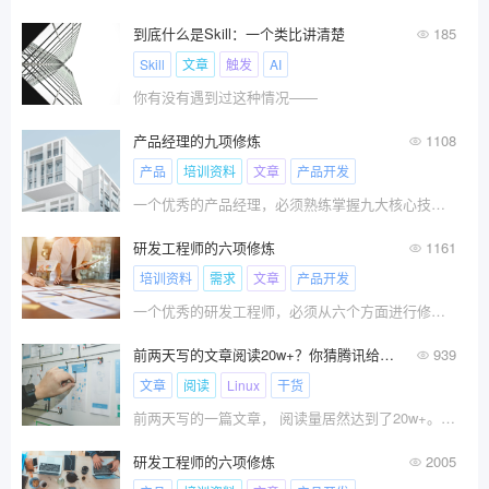
到底什么是Skill：一个类比讲清楚
185
Skill
文章
触发
AI
你有没有遇到过这种情况——
产品经理的九项修炼
1108
产品
培训资料
文章
产品开发
一个优秀的产品经理，必须熟练掌握九大核心技能：\x0d\x0a新产品开发流程\x0d\x0a市场调研\x0d\x0a竞争分析\x0d\x0a需求洞察\x0d\x0a产品规划\x0d\x0a评审决策\x0d\x0a新产品上市\x0d\x0a战略规划\x0d\x0a项目管理\x0d\x0a本文，将为您提供九大技能的详细解读，并推荐文章阅读和培训资料。
研发工程师的六项修炼
1161
培训资料
需求
文章
产品开发
一个优秀的研发工程师，必须从六个方面进行修炼：\x0d\x0a\x0d\x0a新产品开发流程\x0d\x0a产品设计和产品创新\x0d\x0a项目管理和风险管理\x0d\x0a同理心和需求理解\x0d\x0a评审决策\x0d\x0a系统思维\x0d\x0a本文，将为您提供六项修炼的详细解读，并为您推荐精华文章、以及培训资料。
前两天写的文章阅读20w+？你猜腾讯给了我多少钱？
939
文章
阅读
Linux
干货
前两天写的一篇文章， 阅读量居然达到了20w+。你猜收益是多少？
研发工程师的六项修炼
2005