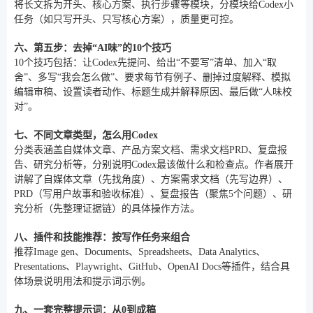
将长文拆为开头、核心方案、执行步骤等模块，分模块给Codex小
任务（如只写开头、只写核心方案），质量更可控。
六、第五步：去掉“AI味”的10个技巧
10个技巧包括：让Codex先提问、给出“不要写”清单、加入“取
舍”、多写“我会怎么做”、要求每节有例子、删掉过度解释、模拟
编辑审稿、设置读者动作、标题生成并解释原因、最后做“人味校
对”。
七、不同文章类型，怎么用Codex
分类表涵盖自媒体文章、产品方案文档、需求文档PRD、复盘报
告、研究分析等，分别说明Codex最该做什么和检查点。作者展开
讲解了自媒体文章（先找角度）、方案需求文档（先写边界）、
PRD（写用户故事和验收标准）、复盘报告（聚焦5个问题）、研
究分析（先整理证据链）的具体操作方法。
八、插件和技能推荐：按写作任务来组合
推荐Image gen、Documents、Spreadsheets、Data Analytics、
Presentations、Playwright、GitHub、OpenAI Docs等插件，结合具
体场景说明用法和提示词示例。
九、一套完整提示词：从0到成稿