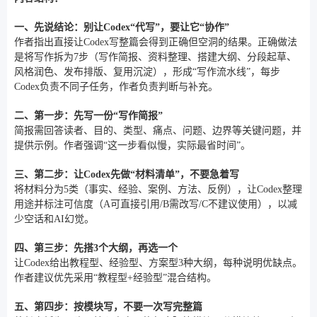
一、先说结论：别让Codex“代写”，要让它“协作”
作者指出直接让Codex写整篇会得到正确但空洞的结果。正确做法
是将写作拆为7步（写作简报、资料整理、搭建大纲、分段起草、
风格润色、发布排版、复用沉淀），形成“写作流水线”，每步
Codex负责不同子任务，作者负责判断与补充。
二、第一步：先写一份“写作简报”
简报需回答读者、目的、类型、痛点、问题、边界等关键问题，并
提供示例。作者强调“这一步看似慢，实际最省时间”。
三、第二步：让Codex先做“材料清单”，不要急着写
将材料分为5类（事实、经验、案例、方法、反例），让Codex整理
用途并标注可信度（A可直接引用/B需改写/C不建议使用），以减
少空话和AI幻觉。
四、第三步：先搭3个大纲，再选一个
让Codex给出教程型、经验型、方案型3种大纲，每种说明优缺点。
作者建议优先采用“教程型+经验型”混合结构。
五、第四步：按模块写，不要一次写完整篇