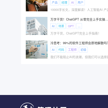
产品
经理
AI
用户
万字干货！ChatGPT 从零完全上手实操指
AI
场景
GPT
....
万字干货，ChatGPT完全上手指南！
冷思考：99%的软件工程师会原地解散吗
AI
代码
工程师
初级