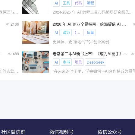
AI
工具
代码
编程
10000字长文，深度解读！人工智能AI 产品经理与传统产品经理工作到底有什么不同？
2024-2025 年 AI 编程工具市场格局研究报告。
南！
2166
2026 年 AI 创业全景指南：给渴望借 AI 逐梦的人!
AI
潜力
）。
体量
更具体、更“接地气”的ai创业案例！
？
489
老常第二本AI新书上市！《成为AI高手》系统学习掌握AI技能！
AI
本书
场景
DeepSeek
我们不能阻止AI的浪潮，但我们可以选择如何去驾驭它。
社区微信群
微信视频号
微信公众号