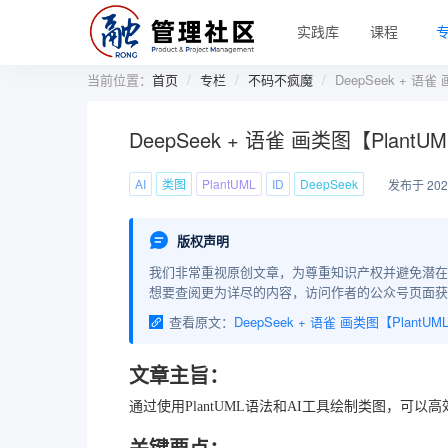
实践库
课程
当前位置：
首页
专栏
不码不疯魔
DeepSeek + 语雀
DeepSeek + 语雀 画类图【PlantU
AI
类图
PlantUML
ID
DeepSeek
发布于 2025
版权声明
我们非常重视原创文章，为尊重知识产权并避免潜在
想要查阅更为详尽的内容，访问作者的公众号页面获
查看原文：
DeepSeek + 语雀 画类图【PlantUM
文章主旨：
通过使用PlantUML语法和AI工具绘制类图，可
关键要点：