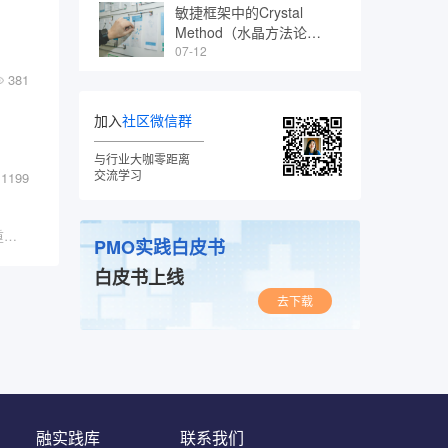
敏捷框架中的Crystal
Method（水晶方法论家
族）
07-12
381
加入
社区微信群
与行业大咖零距离
交流学习
1199
“在未来的时间里，学会如何与AI合作将成为最重要的技能之一，你要么驾驭AI，要么被其淘汰。
PMO实践白皮书
白皮书上线
去下载
融实践库
联系我们