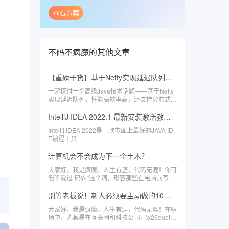
查看方案
不码不疯魔
的其他文章
【重磅干货】基于Netty实现延迟队列，性能高效率高，还支持分布式
一起探讨一个高级Java技术话题——基于Netty
实现延迟队列，性能高效率高，还支持分布式。
这个主题对于许多企业级应用来说都非常重要，
因为它可以帮助我们解决一些具有挑战性的业务
IntelliJ IDEA 2022.1 最新安装激活教程（亲测可用）
问题。
Intellij IDEA 2022是一款市面上最好的JAVA ID
E编程工具
计算机会不会成为下一个土木？
大家好，我是疯魔。人生有涯，代码无涯！你可
能听说过“码农”这个词，形容那些在电脑前写代
码、调试程序的程序员。
别等老板说！新人必须要主动做的10件事
大家好，我是疯魔。人生有涯，代码无涯！在职
场中，尤其是在互联网和科技公司，\x26quot;
等老板安排\x26quot;是很多新人的通病。但