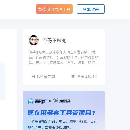
免费项目管理工具
登录/注册
不码不疯魔
深耕IT技术，从事多年大项目开发+多年IT教
育培训高级讲师，分享我的工作经验与教育经
验。更加关注底层码农、自学、培训、转行，
专注项目实战，坚持输出干货，想靠技术和才
华苟且的程序员。
167 篇文章
浏览 216.1K
还在用多套工具管项目？
一个平台搞定产品、项目、质量与效能，告别
整合之苦，实现全流程闭环。