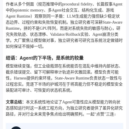
作者从多个侧面（规范推理中的procedural fidelity、长篇叙事Agent
中的epistemic memory、多Agent社会交互、结构化生成、游戏
Agent Runtime）观察到同一矛盾：LLM生成能力强但缺少稳定状
态边界、过程约束和失败恢复机制。独立研究者可深耕State-Aware
Runtime，拼的不是GPU阵列，而是对系统失败的敏感与耐心，研
究失败轨迹、状态漂移、Validator/Rollback实验、Agent崩溃分类
学。大厂聚焦让模型做对事，独立研究者可研究当系统注定做错时
如何保证不毁掉一切。
结语：Agent的下半场，是系统的较量
模型继续变强，但工业级瓶颈在系统能否在混乱中维持内部状态、
截杀错误提交、留下可解释审计轨迹并优雅回滚。模型负责可能
性，Harness提供约束环境，State-Aware Runtime负责状态一致性与
过程忠实。竞逐下半场的护城河在于将高能力但不稳定的模型安全
装配进可审计、可恢复的状态机系统。
文章总结：
本文系统性地论证了Agent可靠性应从模型能力转向状
态感知运行时这一系统工程方向，为独立研究者提供了差异化研究
路径，并对行业未来竞争焦点给出明确预判。一起“点赞”三连↓