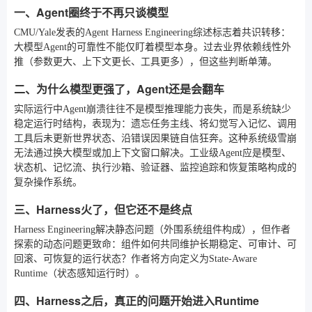
一、Agent圈终于不再只谈模型
CMU/Yale发表的Agent Harness Engineering综述标志着共识转移：
大模型Agent的可靠性不能仅盯着模型本身。过去业界依赖线性外
推（参数更大、上下文更长、工具更多），但这些判断单薄。
二、为什么模型更强了，Agent还是会翻车
实际运行中Agent崩溃往往不是模型推理能力丧失，而是系统缺少
稳定运行时结构，表现为：遗忘任务主线、将幻觉写入记忆、调用
工具后未更新世界状态、沿错误因果链自信狂奔。这种系统级雪崩
无法通过换大模型或加上下文窗口解决。工业级Agent应是模型、
状态机、记忆流、执行沙箱、验证器、监控追踪和恢复策略构成的
复杂操作系统。
三、Harness火了，但它还不是终点
Harness Engineering解决静态问题（外围系统组件构成），但作者
探索的动态问题更致命：组件如何共同维护长期稳定、可审计、可
回滚、可恢复的运行状态？作者将方向定义为State-Aware
Runtime（状态感知运行时）。
四、Harness之后，真正的问题开始进入Runtime