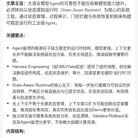
文章主旨：
大语言模型Agent的可靠性不能仅依赖模型能力提升，
必须转向以状态感知运行时（State-Aware Runtime）为核心的系统
工程，通过状态管理、过程审计、门控拦截与失败恢复机制来构建
可稳定运行的工业级Agent。
关键要点：
Agent崩溃的根源在于缺乏稳定的运行时结构，模型更强、上下文更
长并不能解决系统级状态污染、任务主线遗忘、错误级联传播等问
题。
Harness Engineering（如CMU/Yale综述）提供了组件地图，但仅解
决静态组件构成，动态状态维护、审计、回滚是更关键的“运行时”问
题。
State-Aware Runtime的核心在于：将每一步执行建模为可验证的状
态转移，严格区分候选输出与已提交状态，实现状态回滚、失败隔
离与轨迹原生评估。
长上下文不等于长期状态管理，上下文窗口扩大可能加剧设定被覆
盖、推测固化等风险；真实的失败轨迹比成功Demo更有价值。
独立研究者可聚焦系统失败分析、状态漂移、Validator/Rollback实
验及Agent崩溃分类学，不依赖大规模计算资源。
内容结构：