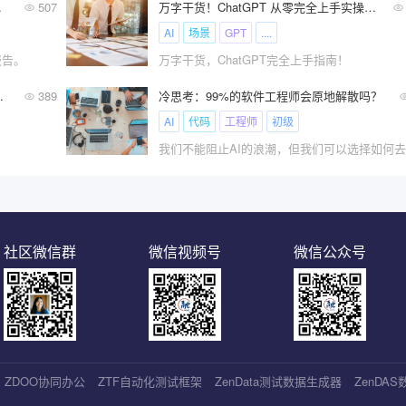
局研究报告
507
万字干货！ChatGPT 从零完全上手实操指南！
AI
场景
GPT
....
报告。
万字干货，ChatGPT完全上手指南！
借 AI 逐梦的人!
389
冷思考：99%的软件工程师会原地解散吗？
AI
代码
工程师
初级
社区微信群
微信视频号
微信公众号
ZDOO协同办公
ZTF自动化测试框架
ZenData测试数据生成器
ZenDA