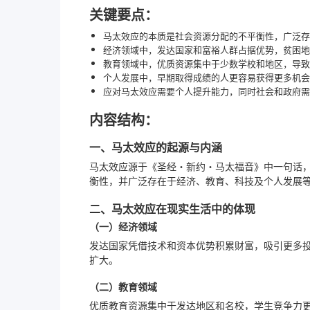
关键要点：
马太效应的本质是社会资源分配的不平衡性，广泛存
经济领域中，发达国家和富裕人群占据优势，贫困地
教育领域中，优质资源集中于少数学校和地区，导致
个人发展中，早期取得成绩的人更容易获得更多机会
应对马太效应需要个人提升能力，同时社会和政府需
内容结构：
一、马太效应的起源与内涵
马太效应源于《圣经・新约・马太福音》中一句话，
衡性，并广泛存在于经济、教育、科技及个人发展
二、马太效应在现实生活中的体现
（一）经济领域
发达国家凭借技术和资本优势积累财富，吸引更多
扩大。
（二）教育领域
优质教育资源集中于发达地区和名校，学生竞争力