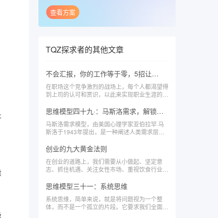
查看方案
TQZ探求者
的其他文章
不会汇报，你的工作等于零，5招让上司对你刮目相看！
在职场这个竞争激烈的战场上，每个人都渴望得
到上司的认可和赏识，以此来实现职业生涯的飞
跃。\x0d\x0a\x0d\x0a然而，现实却往往不尽如
人意。\x0d\x0a\x0d\x0a有时候，你明明有着出
思维模型四十九·：马斯洛需求，解锁人生幸福的密码
色的计划和能力，但升职加薪却总是与你擦肩而
平
马斯洛需求模型，由美国心理学家亚伯拉罕·马
过。\x0d\x0a\x0d\x0a这时，你是否反思过：问
斯洛于1943年提出，是一种阐述人类需求层次
题的症结究竟在哪里？
的理论。\x0d\x0a\x0d\x0a该模型将人类需求从
低到高分为五个层次：生理需求、安全需求、社
创业的九大黄金法则
交需求、尊重需求和自我实现需求。
在创业的道路上，我们需要从小做起、坚定意
志、抓住机遇、关注女性市场、重视饮食行业、
续
控制成本、赢得信任、高效投资以及持续拓展渠
道。
思维模型三十一：系统思维
系统思维，简单来说，就是将问题视为一个整
体，而不是一个孤立的片段。它要求我们全面地
思考问题，考虑所有相关的因素，以及这些因素
极