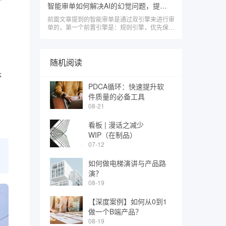
之间的相互作用。
智能审单如何解决AI的幻觉问题，提高准确率
前面文章提到的智能审单是通过双引擎来进行审
单的，第一个前置引擎是：规则引擎，优先保证
准确率100%的严格控制的规则，另一个后置引
擎是：AI审单引擎来辅助完善不是逻辑是非强控
的规则。
随机阅读
体
PDCA循环：快速提升软
件质量的必备工具
08-21
看板 | 漫话之减少
WIP（在制品）
07-12
如何做电梯演讲与产品路
演？
08-19
【深度案例】如何从0到1
做一个B端产品？
08-19