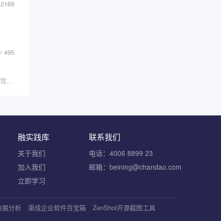
2169
495
我们不能阻止AI的浪潮，但我们可以选择如何去驾驭它。
融实践库
联系我们
关于我们
电话：4006 8899 23
加入我们
邮箱：beining@chandao.com
立即学习
S数据分析
渠成企业软件百宝箱
ZenShot开源截图工具