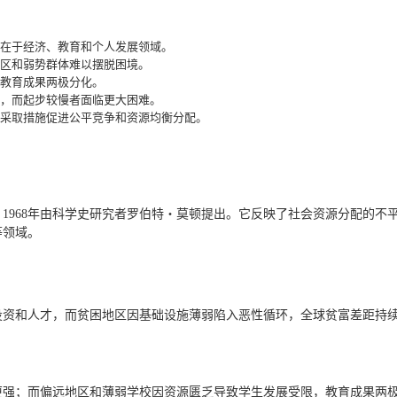
在于经济、教育和个人发展领域。
区和弱势群体难以摆脱困境。
教育成果两极分化。
，而起步较慢者面临更大困难。
采取措施促进公平竞争和资源均衡分配。
1968年由科学史研究者罗伯特・莫顿提出。它反映了社会资源分配的不
等领域。
投资和人才，而贫困地区因基础设施薄弱陷入恶性循环，全球贫富差距持
更强；而偏远地区和薄弱学校因资源匮乏导致学生发展受限，教育成果两