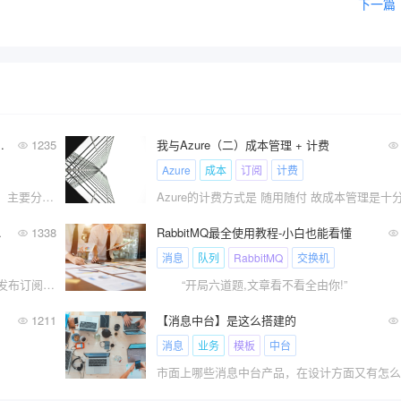
下一篇
、Redis的发布和订阅
1235
我与Azure（二）成本管理 + 计费
Azure
成本
订阅
计费
文章底部有个人公众号：热爱技术的小郑。主要分享开发知识、学习资料、毕业设计指导等。有兴趣的可以关注一下。为何
缓存，1箭双雕
1338
RabbitMQ最全使用教程-小白也能看懂
消息
队列
RabbitMQ
交换机
基于定时任务刷新Redis缓存，采用Redis发布订阅实现更新本地缓存。定时任务的解决方案中，定时任务程序schedule会在特定的时间间隔内执行特定的任务。这个任务通常会扫描数据库和缓存，并保持它们之间的一致性。
“开局六道题,文章看不看全由你!”
1211
【消息中台】是这么搭建的
消息
业务
模板
中台
”