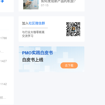
如何发现新产品的机会？
07-15
加入
社区微信群
与行业大咖零距离
交流学习
1788
​Azure的计费方式是 随用随付 故成本管理是十分重要的。
PMO实践白皮书
白皮书上线
1427
去下载
1142
市面上哪些消息中台产品，在设计方面又有怎么样的?