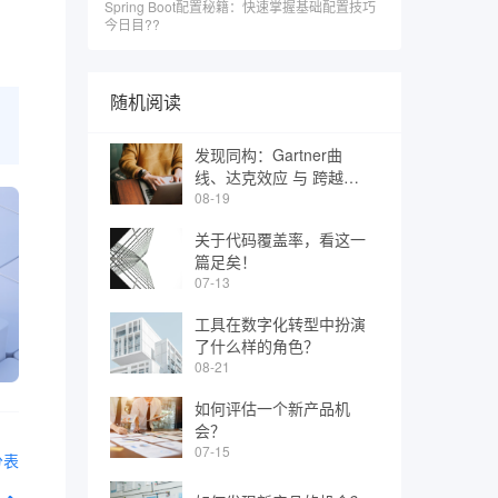
Spring Boot配置秘籍：快速掌握基础配置技巧
今日目??
随机阅读
发现同构：Gartner曲
线、达克效应 与 跨越鸿
沟
08-19
关于代码覆盖率，看这一
篇足矣！
07-13
工具在数字化转型中扮演
了什么样的角色？
08-21
如何评估一个新产品机
会？
07-15
分表