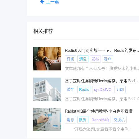
上一篇
相关推荐
Redis6入门到实战------ 五
订阅
消息
发布
客户
基于定时任务刷新Redis缓存，采用Redis发布订阅实现更新本地
缓存
Redis
sysDictVO
订阅
RabbitMQ最全使用教程-小白也能看懂
消息
队列
RabbitMQ
交换机
“开局六道题,文章看不看全由你!