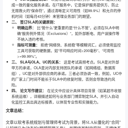
成一致的量化服务承诺。在IT服务中，它是保护服务提供方、防止
无限救火的“保命符”，通过清晰定义可用性（如99.9%）和允许的停
机时间（如每月43分钟）来管理业务部门的期望。
二、 签订SLA的关键原则：
明确边界：
比“管什么”更重要的是“什么不管”，必须在SLA中明
确“服务例外情况（Exclusions）”，如外部断电、用户误操作等
不纳入违约考核。
指标可测量：
拒绝“网络快、系统稳”等模糊词汇，必须使用监控
工具可获取的硬数据，如“平均响应时间<200毫秒”、“可用性
>=99.99%”。
三、 SLA与OLA、UC的关系：
这是考试高频考点。SLA是对外部
甲方的承诺，OLA是对内部支持团队的承诺（如网络组、数据库
组），UC是对外部供应商的承诺。三者必须协调一致，例如，UC中
的厂家上门时间不能长于SLA中的修复时限，否则会导致违约风
险。
四、 论文写作建议：
在论文中应设计具体项目背景（如某超市收银
系统运维），详细描述如何与业务部门博弈制定SLA，并引入自动
化监控工具出具达标报表，以体现专业性和实操能力。
文章总结：
文章以软考系统规划与管理师考试为背景，将SLA从僵化的“合同”