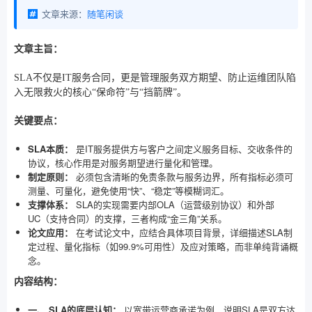
文章来源：
随笔闲谈
文章主旨：
SLA不仅是IT服务合同，更是管理服务双方期望、防止运维团队陷
入无限救火的核心“保命符”与“挡箭牌”。
关键要点：
SLA本质：
是IT服务提供方与客户之间定义服务目标、交收条件的
协议，核心作用是对服务期望进行量化和管理。
制定原则：
必须包含清晰的免责条款与服务边界，所有指标必须可
测量、可量化，避免使用“快”、“稳定”等模糊词汇。
支撑体系：
SLA的实现需要内部OLA（运营级别协议）和外部
UC（支持合同）的支撑，三者构成“金三角”关系。
论文应用：
在考试论文中，应结合具体项目背景，详细描述SLA制
定过程、量化指标（如99.9%可用性）及应对策略，而非单纯背诵概
念。
内容结构：
一、 SLA的底层认知：
以宽带运营商承诺为例，说明SLA是双方达