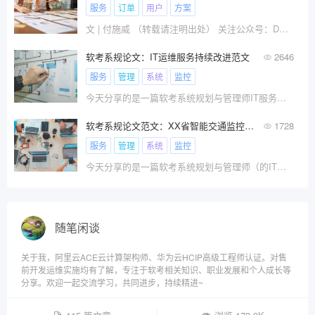
服务
订单
用户
方案
文 | 付施威 （转载请注明出处） 关注公众号：DDD和??
软考系规论文：IT运维服务持续改进范文
2646
服务
管理
系统
监控
今天分享的是一篇软考系统规划与管理师IT服务持续改进的论文。
软考系规论文范文：XX省智能交通监控系统运维服务项目
1728
服务
管理
系统
监控
今天分享的是一篇软考系统规划与管理师（的IT服务持续改进的论文。
随笔闲谈
关于我，阿里云ACE云计算架构师、华为云HCIP高级工程师认证。对售
前开发运维实施均有了解，专注于软考相关知识、职业发展和个人成长等
分享。欢迎一起交流学习，共同进步，持续精进~