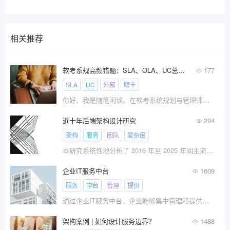
相关推荐
软考系规高频错题：SLA、OLA、UC总是分不清？用“顺丰送快递”一次理顺
177
SLA
UC
外部
顺丰
你好，我是随笔闲谈。在软考系统规划与管理师（系规）的刷题过程中，有三个缩写词像连体婴儿一样，经常在选择题和案例题里扎堆出现，那就是： SLA、 OLA 和 UC。
近十年后端架构设计研究
294
架构
服务
团队
复杂度
本研究系统性地分析了 2016 年至 2025 年间主流后端架构范式的演进轨迹。
企业IT服务中台
1609
服务
中台
管理
提供
通过企业IT服务中台，企业能够集中管理和提供全面的IT服务，提高服务质量和效率，加强员工I体验，提升企业内部的IT运维和用户支持能力。同时，它也可以帮助企业实现标准化、自助服务和持续改进的目标，为企业的数字化转型和业务发展提供支持。
架构案例 | 如何设计服务边界？
1488