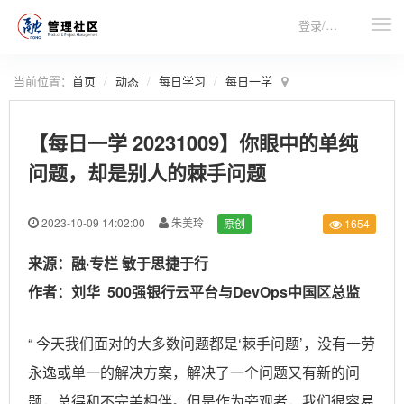
登录/注册
当前位置：
首页
动态
每日学习
每日一学
【每日一学 20231009】你眼中的单纯
问题，却是别人的棘手问题
2023-10-09 14:02:00
朱美玲
原创
1654
来源：融·专栏 敏于思捷于行
作者：刘华 500强银行云平台与DevOps中国区总监
“ 今天我们面对的大多数问题都是‘棘手问题’，没有一劳
永逸或单一的解决方案，解决了一个问题又有新的问
题，总得和不完美相伴。但是作为旁观者，我们很容易