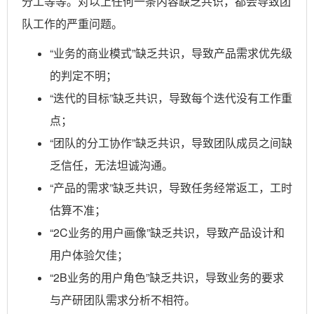
分工等等。对以上任何一条内容缺乏共识，都会导致团
队工作的严重问题。
“业务的商业模式”缺乏共识，导致产品需求优先级
的判定不明；
“迭代的目标”缺乏共识，导致每个迭代没有工作重
点；
“团队的分工协作”缺乏共识，导致团队成员之间缺
乏信任，无法坦诚沟通。
“产品的需求”缺乏共识，导致任务经常返工，工时
估算不准；
“2C业务的用户画像”缺乏共识，导致产品设计和
用户体验欠佳；
“2B业务的用户角色”缺乏共识，导致业务的要求
与产研团队需求分析不相符。