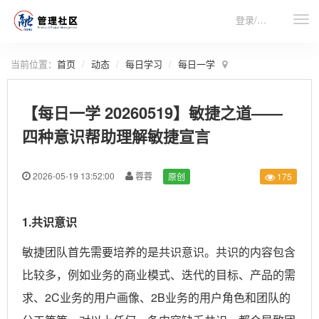
登录/注册
当前位置：
首页
动态
每日学习
每日一学
【每日一学 20260519】敏捷之道——
四种意识帮助理解敏捷宣言
2026-05-19 13:52:00
蓉蓉
原创
175
1.共识意识
敏捷团队首先需要培养的是共识意识。共识的内容包含
比较多，例如业务的商业模式、迭代的目标、产品的需
求、2C业务的用户画像、2B业务的用户角色和团队的