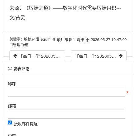
来源：《敏捷之道》——数字化时代需要敏捷组织---
文/黄灵
关键字
：敏捷,研发,scrum,项
最后编辑：晓彤 于 2026-05-27 10:47:09
目管理,禅道
【每日一学 20260522】企业价值创造和实现业务流程
【每日一学 20260527】IPD的基础框架（一）
发表评论
称呼
邮箱
接收邮件提醒
内容