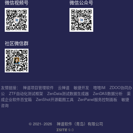
微信视频号
微信公众号
社区微信群
友情链接：
禅道项目管理软件
云禅道
敏捷开发
喧喧IM
ZDOO协同办
公
ZTF自动化测试框架
ZenData测试数据生成器
ZenDAS数据分析
渠
成企业软件百宝箱
ZenShot开源截图工具
ZenPanel服务控制面板
敏捷
咨询
© 2021- 2026
禅道软件（青岛）有限公司
9.0