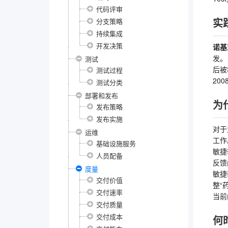
代码评审
实
分支策略
持续集成
开发决策
诺基
发。
测试
后被
测试过程
200
测试分类
部署和发布
为
发布策略
发布实施
对于
运维
工作
基础设施服务
敏捷
人员配备
反馈
度量
敏捷
交付价值
整“
交付速率
当前
交付质量
交付成本
何