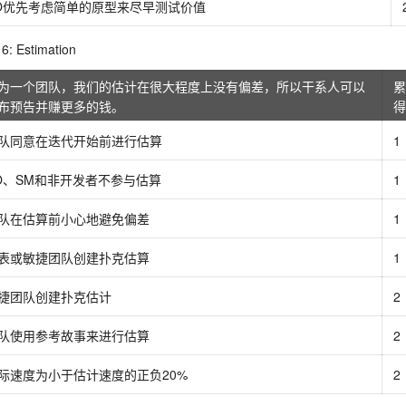
O优先考虑简单的原型来尽早测试价值
: Estimation
为一个团队，我们的估计在很大程度上没有偏差，所以干系人可以
累
布预告并赚更多的钱。
得
队同意在迭代开始前进行估算
1
O、SM和非开发者不参与估算
1
队在估算前小心地避免偏差
1
表或敏捷团队创建扑克估算
1
捷团队创建扑克估计
2
队使用参考故事来进行估算
2
际速度为小于估计速度的正负20%
2