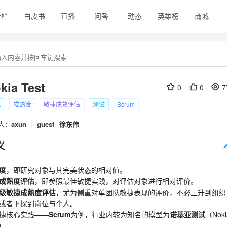
专栏
白皮书
直播
问答
动态
英雄榜
商城
kia Test
0
0
7
队
成熟度
敏捷成熟评估
测试
Scrum
人：
axun
guest
徐东伟
义
度
，即研究对象与其完美状态的相对值。
成熟度评估
，即参照最佳敏捷实践，对评估对象进行相对评价。
级敏捷成熟度评估
，尤为侧重对单团队敏捷表现的评价，不必上升到组织
或者下探到岗位与个人。
捷核心实践——
Scrum
为例，行业内较为知名的模型为
诺基亚测试
（Noki
t）。