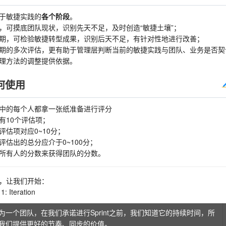
于敏捷实践的
各个阶段
。
，可摸底团队现状，识别先天不足，及时创造“敏捷土壤”；
期，可检验敏捷转型成果，识别后天不足，有针对性地进行改善；
期的多次评估，更有助于管理层判断当前的敏捷实践与团队、业务是否契
理方法的调整提供依据。
何使用
中的每个人都拿一张纸准备进行评分
有10个评估项；
评估项对应0~10分；
评估出的总分应介于0~100分；
所有人的分数来获得团队的分数。
，让我们开始：
: Iteration
为一个团队，在我们承诺进行Sprint之前，我们知道它的持续时间，所
我们提供更好的节奏、同步的价值。