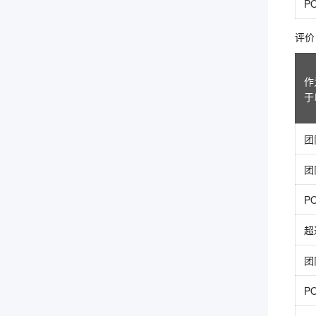
P
评价 5
作
于
团
团
P
超
团
P