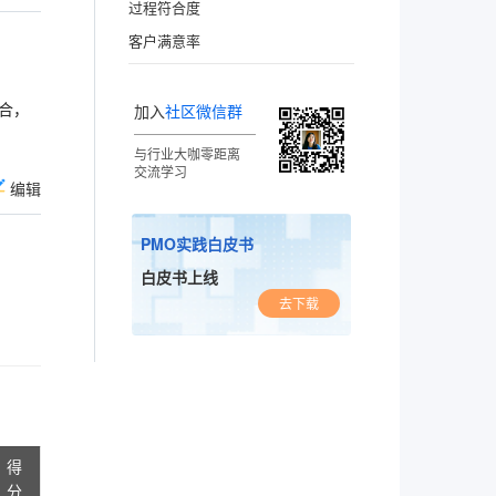
过程符合度
客户满意率
合，
加入
社区微信群
与行业大咖零距离
交流学习
编辑
PMO实践白皮书
白皮书上线
去下载
得
分