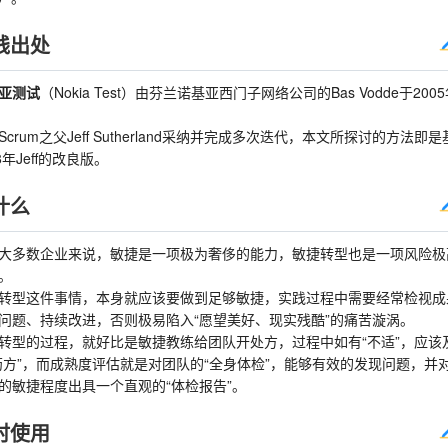
践出处
亚测试
（Nokia Test）由芬兰诺基亚西门子网络公司的Bas Vodde于200
Scrum之父Jeff Sutherland采纳并完成多次迭代，本文所探讨的方法即是
8年Jeff的改良版。
什么
大多数企业来说，敏捷是一项极为奢侈的能力，敏捷转型也是一项风险极
。
转型这件事情，本身就应该要做到足够敏捷，实践过程中需要经常检视成
问题、持续改进，否则极易陷入“愿望美好、现实残酷”的痛苦漩涡。
转型的过程，就好比是敏捷教练给团队开处方，过程中如有“不适”，应该
药方”，而成熟度评估就是对团队的“全身体检”，能够有效的发现问题，并
的敏捷程度出具一个直观的“体检报告”。
时使用