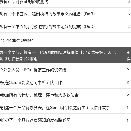
事有外部可验证的验收测试
2
队有一个书面的，强制执行的故事定义的准备（DoR）
2
队有一个书面的，强制执行的故事定义的完成（DoD）
2
: Product Owner
为一个团队，拥有一个PO帮助团队理解价值并定义优先级，因此
累
队能创造长期的利润。
得
个外部人员（PO）确定工作的优先级
2
O只在Scrum会议期间中断团队工作
2
O参加所有的计划、梳理、评审和大多数站会
2
O创建一个产品待办列表，在Sprint计划会之前由团队估计故事
1
O维护了一个具有速度感知的发布路线图
1