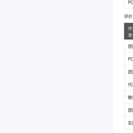
P
评价 6
作
发
团
P
团
代
敏
团
实