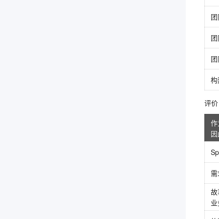
团
团
团
构
评价 3
作
因
S
需
故
业