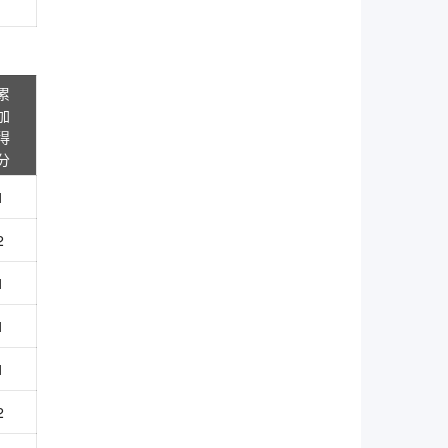
累
加
得
分
1
2
1
1
1
2