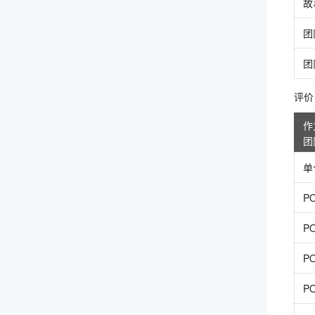
故
团
团
评价 4
作
团
单
P
P
P
P