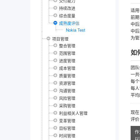
交付能力
持续改进
适用
综合度量
前期
成熟度评估
中后
Nokia Test
中后
为管
项目管理
整合管理
如
范围管理
进度管理
团队
成本管理
一共
质量管理
每个
资源管理
每人
沟通管理
平均
风险管理
采购管理
现在
利益相关人管理
评价 1
变革管理
目标管理
作
时间管理
以