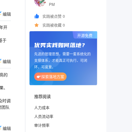
PM
编辑
实践被点赞 0
实践被收藏 0
5年开
开源免费
基于
优秀实践如何落地？
先进的管理思想，需要一套系统化的
支撑体系，才能真正可执行、可闭
编辑
环、可度量。
高的
探索落地方案
果、
推荐阅读
及时调
对团队
人力成本
人员流动率
审计频率
编辑