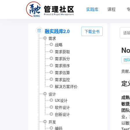
实践库
课程
融实践库2.0
下载全书
需求
战略
No
需求获取
需求拆分
团
需求排序
贡献
需求估算
需求监控
定
解决方案评价
设计
成熟
UX设计
敏捷
软件设计
团队
创新设计
业，
开发
以敏
编码
Tes