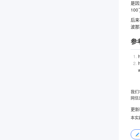
是因
10
后来
波那
参
h
w
我们
网信
更新
本实