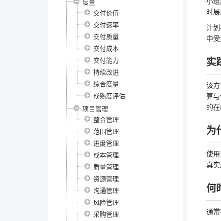
小组
度量
时展
交付价值
交付速率
计划
交付质量
中受
交付成本
实
交付能力
持续改进
综合度量
该方
成熟度评估
算与
的在
项目管理
整合管理
为
范围管理
进度管理
使用
成本管理
真实
质量管理
资源管理
何
沟通管理
风险管理
通常
采购管理