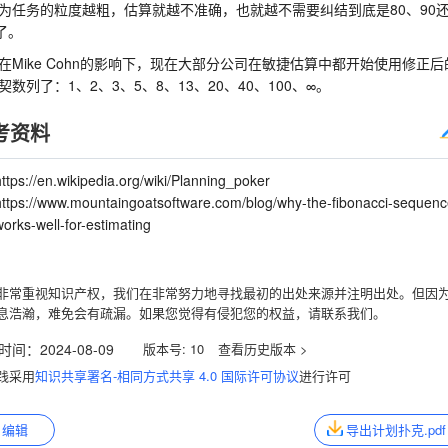
为任务的粒度越粗，估算就越不准确，也就越不需要纠结到底是80、90
0了。
在Mike Cohn的影响下，现在大部分公司在敏捷估算中都开始使用修正后
契数列了：1、2、3、5、8、13、20、40、100、∞。
考资料
ttps://en.wikipedia.org/wiki/Planning_poker
https://www.mountaingoatsoftware.com/blog/why-the-fibonacci-sequenc
orks-well-for-estimating
非常重视知识产权，我们在非常努力地寻找最初的出处来源并注明出处。但因
息浩瀚，难免会有疏漏。如果您觉得有侵犯您的权益，请联系我们。
时间：
2024-08-09
版本号:
10
践采用
知识共享署名-相同方式共享 4.0 国际许可协议
进行许可
编辑
导出计划扑克.pdf