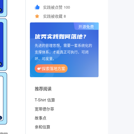
实践被点赞 100
实践被收藏 8
开源免费
优秀实践如何落地？
先进的管理思想，需要一套系统化的
支撑体系，才能真正可执行、可闭
环、可度量。
探索落地方案
推荐阅读
T-Shirt 估算
宽带德尔菲
故事点
亲和估算