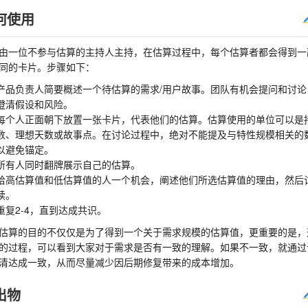
何使用
由一位不参与估算的主持人主持，在估算过程中，每个估算者都会得到一
同的卡片。步骤如下：
产品负责人简要概述一个待估算的需求/用户故事。团队有机会提问和讨论
澄清假设和风险。
每个人正面朝下放置一张卡片，代表他们的估算。估算使用的单位可以是
数、理想天数或故事点。在讨论过程中，绝对不能提及与特性规模相关的
以避免锚定。
所有人同时翻牌展示自己的估算。
给高估算值和低估算值的人一个机会，阐述他们所选估算值的理由，然后
续。
重复2-4，直到达成共识。
估算的目的不仅仅是为了得到一个关于需求规模的估算值，更重要的是，
的过程，可以看到大家对于需求是否有一致的理解。如果不一致，就通过
清达成一致，从而尽量减少因后期修复带来的成本增加。
出物