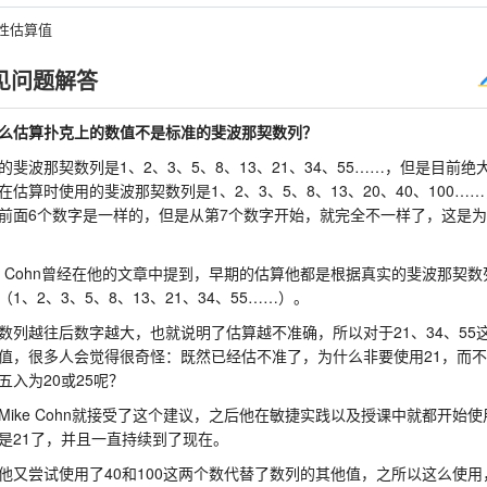
性估算值
见问题解答
么估算扑克上的数值不是标准的斐波那契数列？
的斐波那契数列是1、2、3、5、8、13、21、34、55……，但是目前绝
在估算时使用的斐波那契数列是1、2、3、5、8、13、20、40、100…
前面6个数字是一样的，但是从第7个数字开始，就完全不一样了，这是
ke Cohn曾经在他的文章中提到，早期的估算他都是根据真实的斐波那契数
（1、2、3、5、8、13、21、34、55……）。
数列越往后数字越大，也就说明了估算越不准确，所以对于21、34、55
值，很多人会觉得很奇怪：既然已经估不准了，为什么非要使用21，而
五入为20或25呢？
Mike Cohn就接受了这个建议，之后他在敏捷实践以及授课中就都开始使
是21了，并且一直持续到了现在。
他又尝试使用了40和100这两个数代替了数列的其他值，之所以这么使用