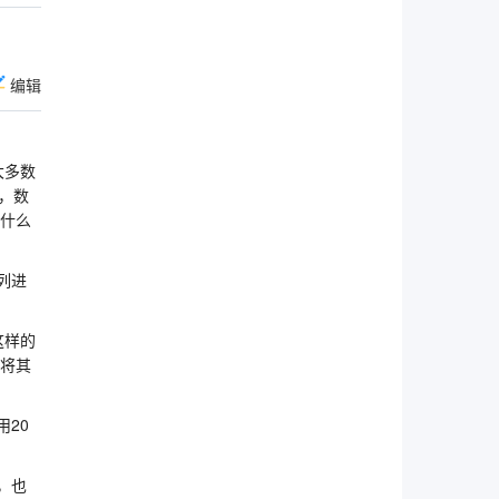
编辑
大多数
…，数
为什么
列进
这样的
不将其
用20
，也