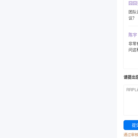
囧囧
团队
议？
陈宇
非常
问这
请提出
通过审