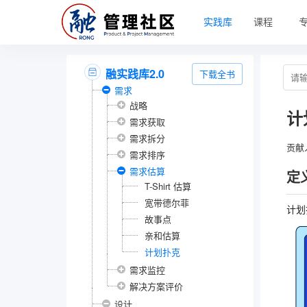
实践库
课程
融实践库2.0
下载全书
需求
战略
计
需求获取
需求拆分
贡献
需求排序
需求估算
定
T-Shirt 估算
宽带德尔菲
计划
故事点
亲和估算
计划扑克
需求监控
解决方案评价
设计