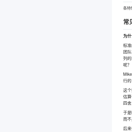
各特
常
为什
标准
团队
列的
呢？
Mi
行的
这个
估算
四舍
于是
而不
后来