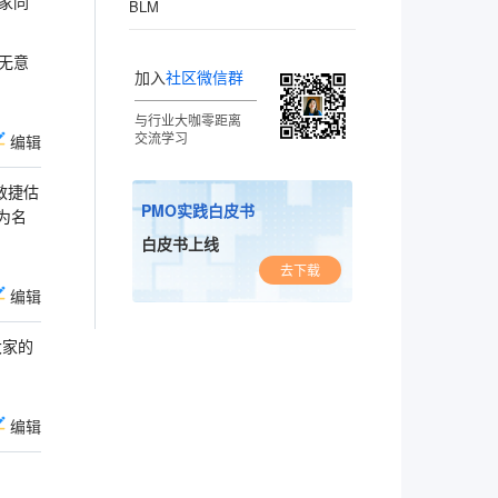
家同
BLM
无意
加入
社区微信群
与行业大咖零距离
交流学习
编辑
《敏捷估
PMO实践白皮书
为名
白皮书上线
去下载
编辑
大家的
编辑