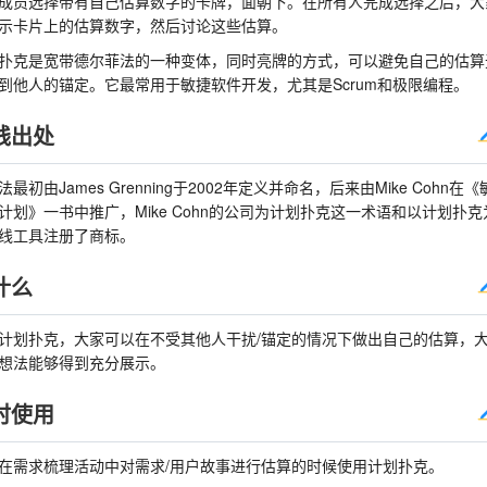
成员选择带有自己估算数字的卡牌，面朝下。在所有人完成选择之后，大
示卡片上的估算数字，然后讨论这些估算。
扑克是宽带德尔菲法的一种变体，同时亮牌的方式，可以避免自己的估算
到他人的锚定。它最常用于敏捷软件开发，尤其是Scrum和极限编程。
践出处
法最初由James Grenning于2002年定义并命名，后来由Mike Cohn在
计划》一书中推广，Mike Cohn的公司为计划扑克这一术语和以计划扑克
线工具注册了商标。
什么
计划扑克，大家可以在不受其他人干扰/锚定的情况下做出自己的估算，
想法能够得到充分展示。
时使用
在需求梳理活动中对需求/用户故事进行估算的时候使用计划扑克。