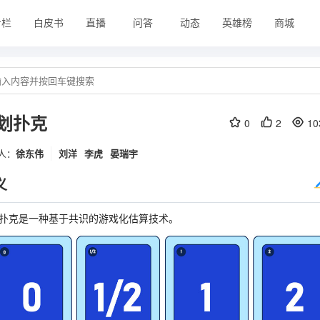
专栏
白皮书
直播
问答
动态
英雄榜
商城
划扑克
0
2
10
人：
徐东伟
刘洋
李虎
晏瑞宇
义
扑克是一种基于共识的游戏化估算技术。