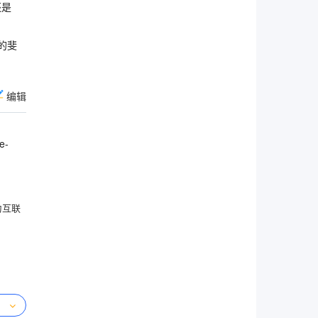
还是
的斐
编辑
e-
为互联