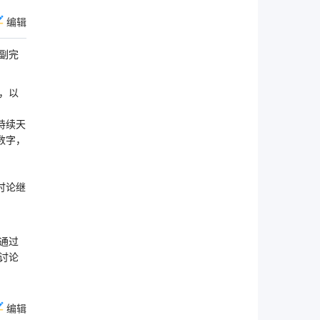
编辑
副完
，以
持续天
数字，
讨论继
通过
讨论
编辑