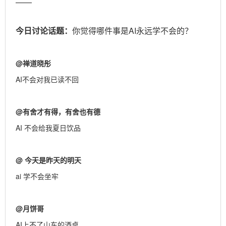
——
今日讨论话题：
你觉得哪件事是AI永远学不会的？
@
禅道晓彤
AI不会对我已读不回
@
有舍才有得，有舍也有德
AI 不会给我夏日饮品
@
今天是昨天的明天
ai 学不会坐牢
@
月饼哥
AI上不了山东的酒桌