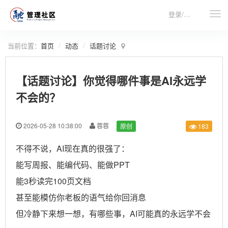
登录/注册
当前位置：
首页
动态
话题讨论
【话题讨论】你觉得哪件事是AI永远学
不会的？
2026-05-28 10:38:00
蓉蓉
原创
183
不得不说，AI现在真的很强了：
能写周报、能编代码、能做PPT
能3秒读完100页文档
甚至能模仿你老板的语气给你回消息
但冷静下来想一想，有哪些事，AI可能真的永远学不会