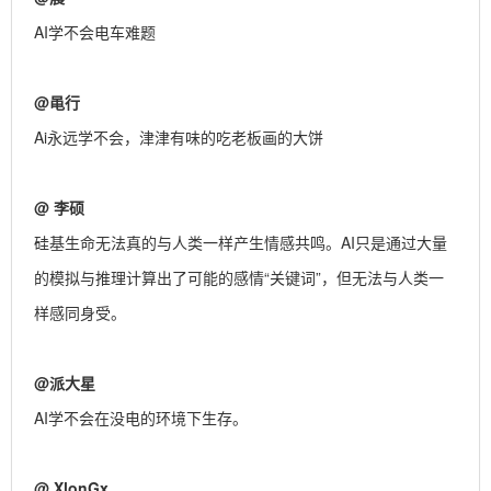
AI学不会电车难题
@
黾行
Ai永远学不会，津津有味的吃老板画的大饼
@
李硕
硅基生命无法真的与人类一样产生情感共鸣。AI只是通过大量
的模拟与推理计算出了可能的感情“关键词”，但无法与人类一
样感同身受。
@
派大星
AI学不会在没电的环境下生存。
@
XlonGx