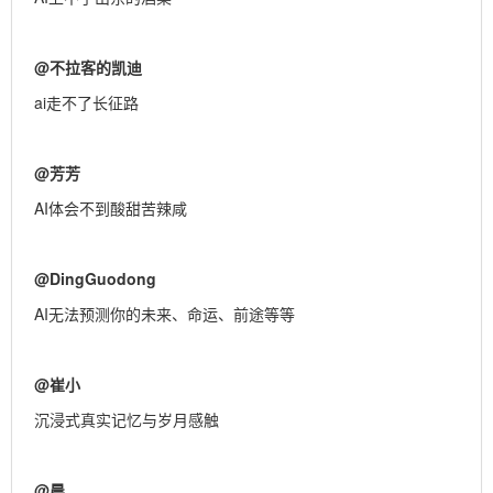
@
不拉客的凯迪
ai走不了长征路
@
芳芳
AI体会不到酸甜苦辣咸
@
DingGuodong
AI无法预测你的未来、命运、前途等等
@
崔小
沉浸式真实记忆与岁月感触
@
晨