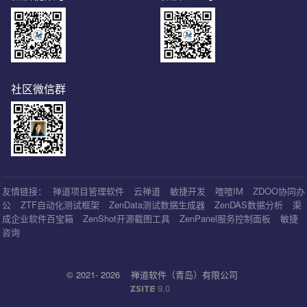
社区微信群
友情链接：
禅道项目管理软件
云禅道
敏捷开发
喧喧IM
ZDOO协同办
公
ZTF自动化测试框架
ZenData测试数据生成器
ZenDAS数据分析
渠
成企业软件百宝箱
ZenShot开源截图工具
ZenPanel服务控制面板
敏捷
咨询
© 2021- 2026
禅道软件（青岛）有限公司
9.0
ZSITE