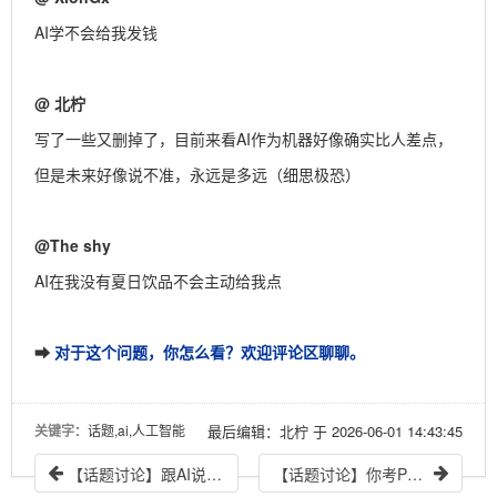
AI学不会给我发钱
@
北柠
写了一些又删掉了，目前来看AI作为机器好像确实比人差点，
但是未来好像说不准，永远是多远（细思极恐）
@
The shy
AI在我没有夏日饮品不会主动给我点
对于这个问题，你怎么看？欢迎评论区聊聊。
➡
关键字
：话题,ai,人工智能
最后编辑：北柠 于 2026-06-01 14:43:45
【话题讨论】跟AI说完话，到底要不要补一句“谢谢”？
【话题讨论】你考PMP了吗？你认为有没有必要考PMP证书？